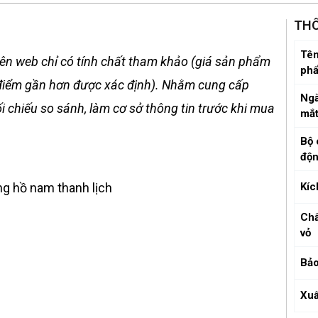
THÔ
Tên
ên web chỉ có tính chất tham khảo (giá sản phẩm
ph
ời điểm gần hơn được xác định). Nhằm cung cấp
Ngà
 chiếu so sánh, làm cơ sở thông tin trước khi mua
mắ
Bộ 
độ
g hồ nam thanh lịch
Kíc
Chấ
vỏ
Bảo
Xuấ