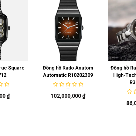
rue Square
Đồng hồ Rado Anatom
Đồng hồ Ra
712
Automatic R10202309
High-Tech
R3
000
₫
102,000,000
₫
86,