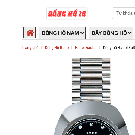
Skip
Search
to
content
ĐỒNG HỒ NAM
DÂY ĐỒNG HỒ
Trang chủ
|
Đồng Hồ Rado
|
Rado Diastar
|
Đồng hồ Rado Dia