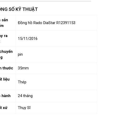
NG SỐ KỸ THUẬT
 sản
Đồng hồ Rado DiaStar R12391153
ẩm
y ra
15/11/2016
t
chuyển
pin
ng
h thước
35mm
t liệu
Thép
 hành
24 tháng
t xứ
Thụy Sĩ