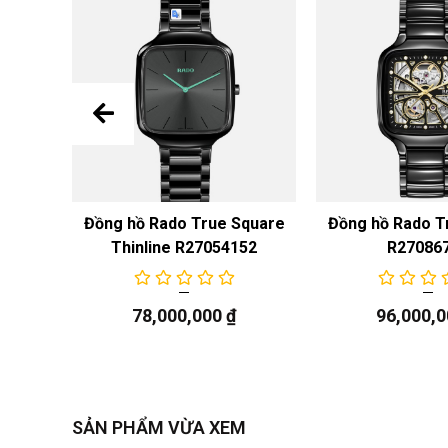
n Cook
Đồng hồ Rado True Square
Đồng hồ Rado T
ic
Thinline R27054152
R27086
ition
78,000,000
₫
96,000,
SẢN PHẨM VỪA XEM