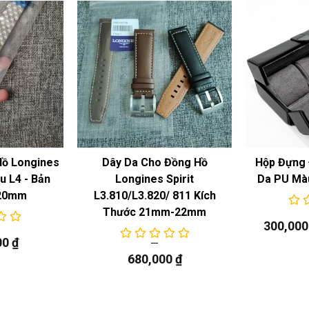
Hồ Longines
Dây Da Cho Đồng Hồ
Hộp Đựng 
 L4 - Bản
Longines Spirit
Da PU Mà
20mm
L3.810/L3.820/ 811 Kích
Thước 21mm-22mm
300,00
00
₫
680,000
₫