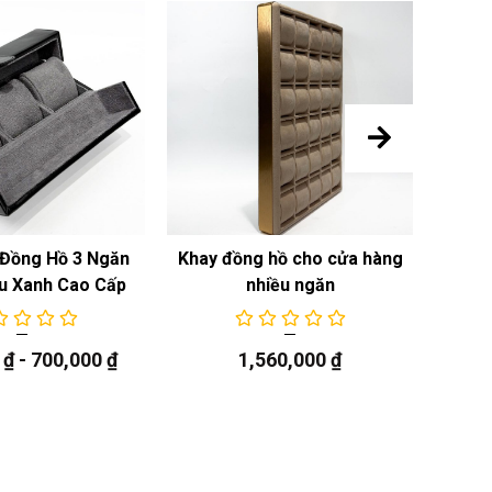
Đồng Hồ 3 Ngăn
Khay đồng hồ cho cửa hàng
Khay
u Xanh Cao Cấp
nhiều ngăn
0
₫
-
700,000
₫
1,560,000
₫