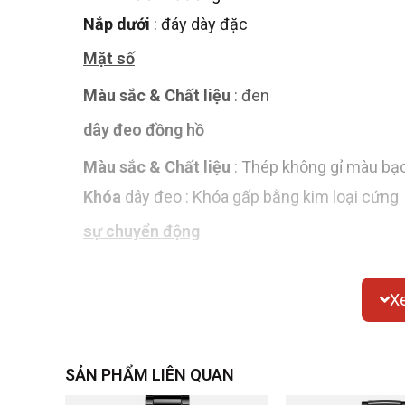
Nắp dưới
: đáy dày đặc
Mặt số
Màu sắc & Chất liệu
: đen
dây đeo đồng hồ
Màu sắc & Chất liệu
: Thép không gỉ màu bạ
Khóa
dây đeo : Khóa gấp bằng kim loại cứng
sự chuyển động
Chuyển động thạch anh
X
Chức năng
ngày/tuần
SẢN PHẨM LIÊN QUAN