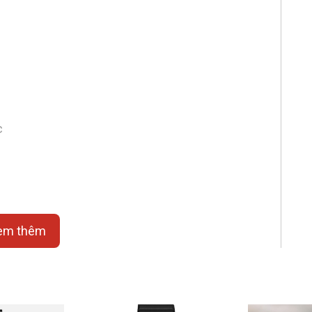
c
em thêm