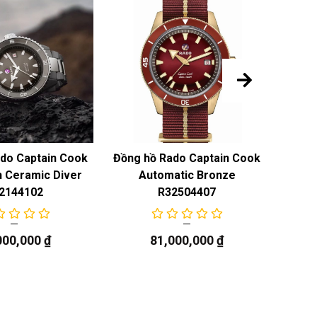
do Captain Cook
Đồng hồ Rado Captain Cook
Đồng 
 Ceramic Diver
Automatic Bronze
Au
2144102
R32504407
000,000
₫
81,000,000
₫