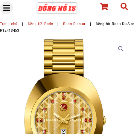
Skip
to
content
Trang chủ
|
Đồng Hồ Rado
|
Rado Diastar
|
Đồng hồ Rado DiaSta
R12413453