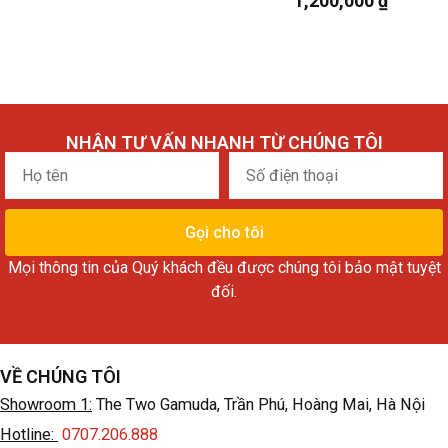
1,200,000
₫
NHẬN TƯ VẤN NHANH TỪ CHÚNG TÔI
Họ
Số
tên
điện
thoại
Gọi cho tôi
Mọi thông tin của Quý khách đều được chúng tôi bảo mật tuyệt
đối.
VỀ CHÚNG TÔI
Showroom 1:
The Two Gamuda, Trần Phú, Hoàng Mai, Hà Nội
Hotline:
0707.206.888