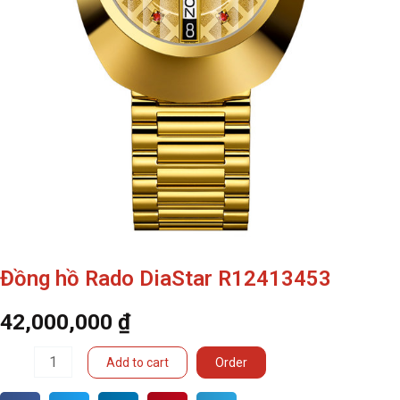
Đồng hồ Rado DiaStar R12413453
42,000,000
₫
Đồng
Add to cart
Order
hồ