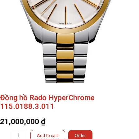
Đồng hồ Rado HyperChrome
115.0188.3.011
21,000,000
₫
Đồng
Add to cart
Order