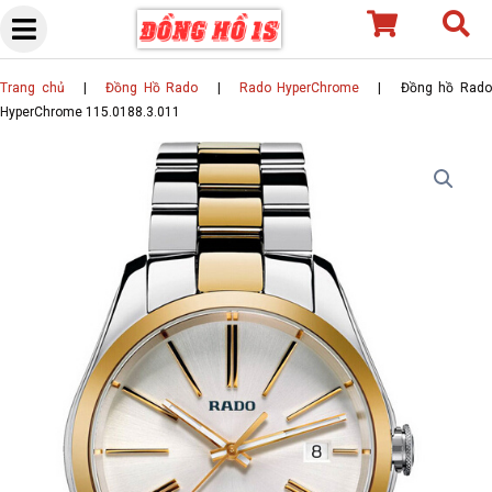
Skip
to
content
Trang chủ
|
Đồng Hồ Rado
|
Rado HyperChrome
|
Đồng hồ Rad
HyperChrome 115.0188.3.011