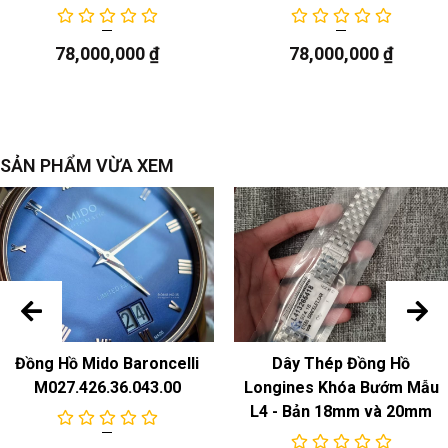
Chuyển động
78,000,000
₫
78,000,000
₫
pin
Chức năng
ngày
SẢN PHẨM VỪA XEM
Đồng Hồ Mido Baroncelli
Dây Thép Đồng Hồ
M027.426.36.043.00
Longines Khóa Bướm Mẫu
L4 - Bản 18mm và 20mm