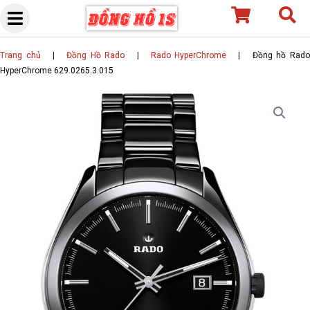
Skip
to
content
Trang chủ
|
Đồng Hồ Rado
|
Rado HyperChrome
|
Đồng hồ Rad
HyperChrome 629.0265.3.015