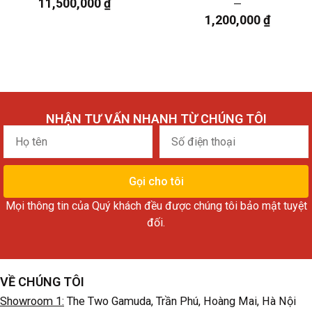
11,500,000
₫
1,200,000
₫
NHẬN TƯ VẤN NHANH TỪ CHÚNG TÔI
Họ
Số
tên
điện
thoại
Gọi cho tôi
Mọi thông tin của Quý khách đều được chúng tôi bảo mật tuyệt
đối.
VỀ CHÚNG TÔI
Showroom 1:
The Two Gamuda, Trần Phú, Hoàng Mai, Hà Nội