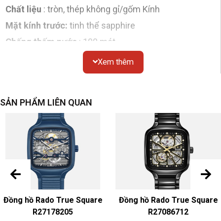
Chất liệu
: tròn, thép không gỉ/gốm Kính
Mặt kính trước:
tinh thể sapphire
Chống thấm nước
: 100 mét
Kích thước
: đường kính 42mm
Xem thêm
Nắp dưới
: đáy hở
Mặt số
SẢN PHẨM LIÊN QUAN
Màu sắc & Chất liệu
: Xám
dây đeo đồng hồ
Màu sắc & Chất liệu
: Dây đeo bằng gốm xám
Khóa
: Khóa gấp bằng gốm
Chuyển động
Đồng hồ Rado True Square
Đồng hồ Rado True Square
Chuyển động cơ học tự động
R27178205
R27086712