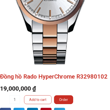
Đồng hồ Rado HyperChrome R32980102
19,000,000
₫
Đồng
Add to cart
Order
hồ