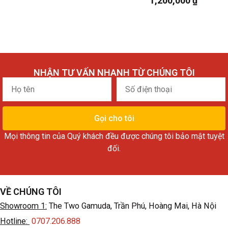
1,200,000
₫
NHẬN TƯ VẤN NHANH TỪ CHÚNG TÔI
Họ
Số
tên
điện
thoại
Gọi cho tôi
Mọi thông tin của Quý khách đều được chúng tôi bảo mật tuyệt
đối.
VỀ CHÚNG TÔI
Showroom 1:
The Two Gamuda, Trần Phú, Hoàng Mai, Hà Nội
Hotline:
0707.206.888