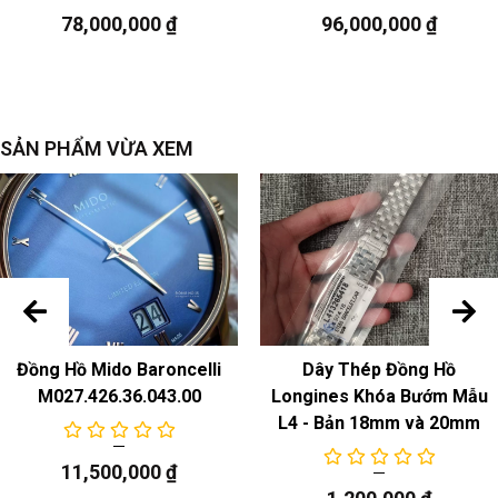
Chuyển động cơ học tự động
78,000,000
₫
96,000,000
₫
Chức năng
Ngày
SẢN PHẨM VỪA XEM
Đồng Hồ Mido Baroncelli
Dây Thép Đồng Hồ
M027.426.36.043.00
Longines Khóa Bướm Mẫu
L4 - Bản 18mm và 20mm
11,500,000
₫