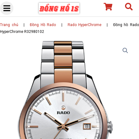
Skip
to
content
Trang chủ
|
Đồng Hồ Rado
|
Rado HyperChrome
|
Đồng hồ Rad
HyperChrome R32980102