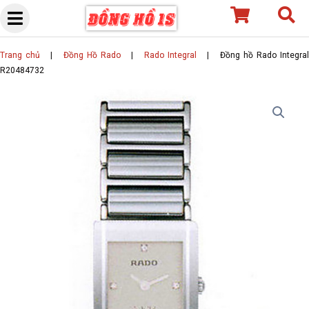
Skip
to
content
Trang chủ
|
Đồng Hồ Rado
|
Rado Integral
|
Đồng hồ Rado Integra
R20484732