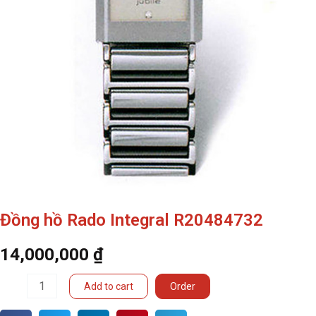
Đồng hồ Rado Integral R20484732
14,000,000
₫
Đồng
Add to cart
Order
hồ