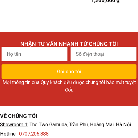
1,200,000
₫
NHẬN TƯ VẤN NHANH TỪ CHÚNG TÔI
Họ
Số
tên
điện
thoại
Gọi cho tôi
Mọi thông tin của Quý khách đều được chúng tôi bảo mật tuyệt
đối.
VỀ CHÚNG TÔI
Showroom 1:
The Two Gamuda, Trần Phú, Hoàng Mai, Hà Nội
Hotline:
0707.206.888