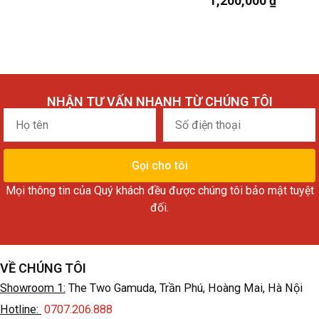
1,200,000
₫
NHẬN TƯ VẤN NHANH TỪ CHÚNG TÔI
Họ
Số
tên
điện
thoại
Gọi cho tôi
Mọi thông tin của Quý khách đều được chúng tôi bảo mật tuyệt
đối.
VỀ CHÚNG TÔI
Showroom 1:
The Two Gamuda, Trần Phú, Hoàng Mai, Hà Nội
Hotline:
0707.206.888