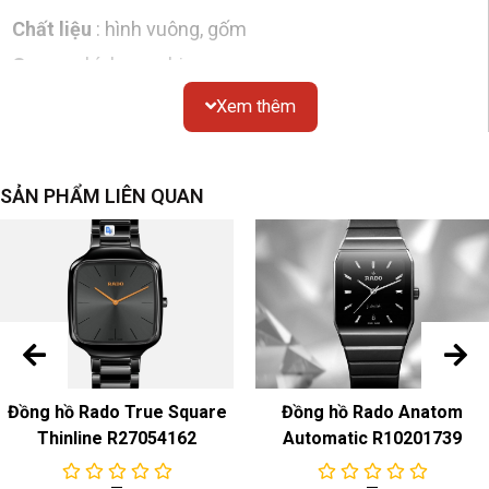
Chất liệu
: hình vuông, gốm
Gương
: kính sapphire
Chống thấm nước
: 100 mét
Xem thêm
Nắp đáy
: đáy kín
Mặt số
SẢN PHẨM LIÊN QUAN
Màu sắc & Chất liệu
: Trắng
Dây đeo đồng hồ
Màu sắc & Chất liệu
: Dây titan
Khóa
: Titan
Chuyển động
Đồng hồ Rado True Square
Đồng hồ Rado Anatom
Thinline R27054162
Automatic R10201739
Đồng hồ cơ
Chức năng