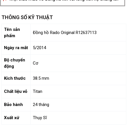
THÔNG SỐ KỸ THUẬT
Tên sản
Đồng hồ Rado Original R12637113
phẩm
Ngày ra mắt
5/2014
Bộ chuyển
Cơ
động
Kích thước
38.5 mm
Chất liệu vỏ
Titan
Bảo hành
24 tháng
Xuất xứ
Thụy Sĩ