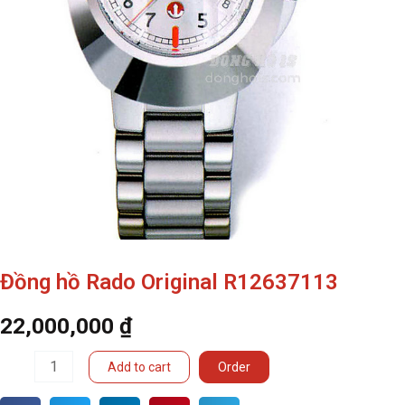
Đồng hồ Rado Original R12637113
22,000,000
₫
Đồng
Add to cart
Order
hồ