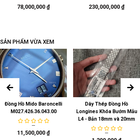
78,000,000
₫
230,000,000
₫
Ngày, đồng hồ lặn
SẢN PHẨM VỪA XEM
Đồng Hồ Mido Baroncelli
Dây Thép Đồng Hồ
M027.426.36.043.00
Longines Khóa Bướm Mẫu
L4 - Bản 18mm và 20mm
11,500,000
₫