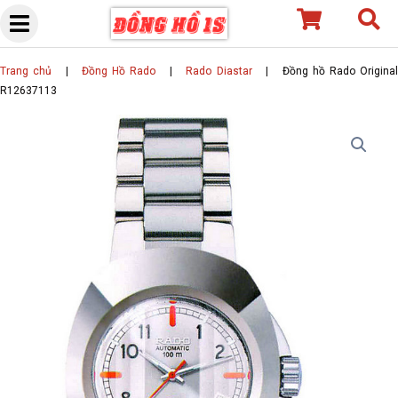
Skip
to
content
Trang chủ
|
Đồng Hồ Rado
|
Rado Diastar
|
Đồng hồ Rado Origina
R12637113