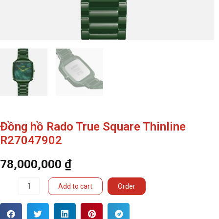
Đồng hồ Rado True Square Thinline
R27047902
78,000,000
₫
Đồng
Add to cart
Order
hồ
Rado