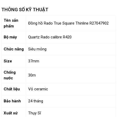
THÔNG SỐ KỸ THUẬT
Tên sản
Đồng hồ Rado True Square Thinline R27047902
phẩm
Bộ máy
Quartz Rado calibre R420
Chức năng
Siêu mỏng
Size
37mm
Chống
30m
nước
Chất liệu
Vỏ ceramic
Bảo hành
24 tháng
Xuất xứ
Thụy Sĩ