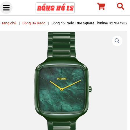
Skip
to
content
Trang chủ
|
Đồng Hồ Rado
|
Đồng hồ Rado True Square Thinline R27047902