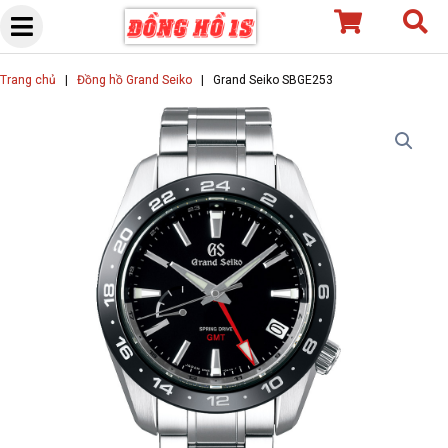
Skip
to
content
Trang chủ
|
Đồng hồ Grand Seiko
|
Grand Seiko SBGE253