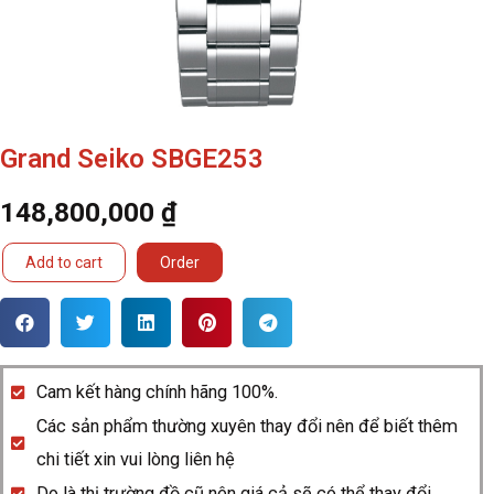
Grand Seiko SBGE253
148,800,000
₫
Grand
Add to cart
Order
Seiko
SBGE253
quantity
Cam kết hàng chính hãng 100%.
Các sản phẩm thường xuyên thay đổi nên để biết thêm
chi tiết xin vui lòng liên hệ
Do là thị trường đồ cũ nên giá cả sẽ có thể thay đổi