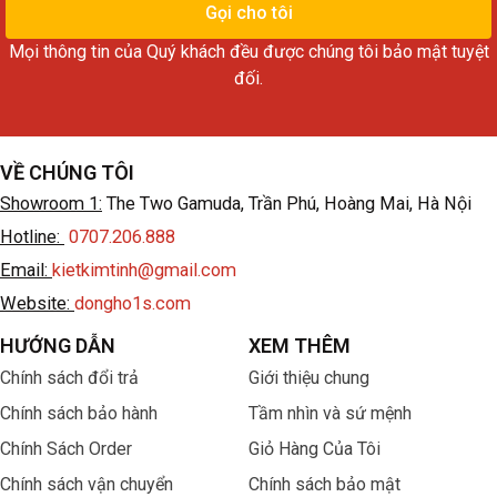
thoại
Gọi cho tôi
Mọi thông tin của Quý khách đều được chúng tôi bảo mật tuyệt
đối.
VỀ CHÚNG TÔI
Showroom 1:
The Two Gamuda, Trần Phú, Hoàng Mai, Hà Nội
Hotline:
0707.206.888
Email:
kietkimtinh@gmail.com
Website:
dongho1s.com
HƯỚNG DẪN
XEM THÊM
Chính sách đổi trả
Giới thiệu chung
Chính sách bảo hành
Tầm nhìn và sứ mệnh
Chính Sách Order
Giỏ Hàng Của Tôi
Chính sách vận chuyển
Chính sách bảo mật