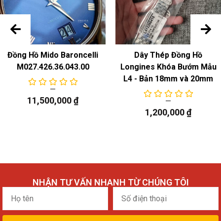
Đồng Hồ Mido Baroncelli
Dây Thép Đồng Hồ
M027.426.36.043.00
Longines Khóa Bướm Mẫu
L4 - Bản 18mm và 20mm
11,500,000
₫
1,200,000
₫
NHẬN TƯ VẤN NHANH TỪ CHÚNG TÔI
Họ
Số
tên
điện