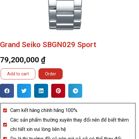
Grand Seiko SBGN029 Sport
79,200,000
₫
Grand
Add to cart
Order
Seiko
SBGN029
Sport
quantity
Cam kết hàng chính hãng 100%.
Các sản phẩm thường xuyên thay đổi nên để biết thêm
chi tiết xin vui lòng liên hệ
Do là thị trường đồ cũ nên giá cả sẽ có thể thay đổi