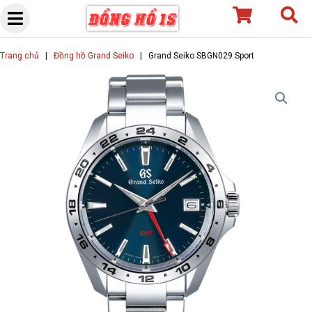
Skip
to
content
Trang chủ
|
Đồng hồ Grand Seiko
|
Grand Seiko SBGN029 Sport