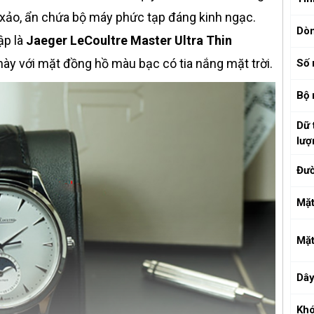
h xảo, ẩn chứa bộ máy phức tạp đáng kinh ngạc.
Dò
ập là
Jaeger LeCoultre Master Ultra Thin
ày với mặt đồng hồ màu bạc có tia nắng mặt trời.
Số 
Bộ
Dữ 
lượ
Đườ
Mặt
Mặt
Dâ
Kh