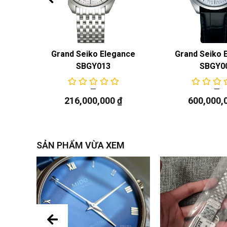
Gents
Grand Seiko Elegance
Grand Seiko 
SBGY013
SBGY0
216,000,000
₫
600,000,
SẢN PHẨM VỪA XEM
Núm v
Với phong cách hiện đại không quá khác biệt 