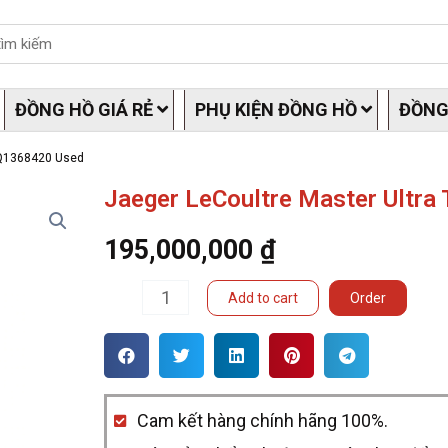
ĐỒNG HỒ GIÁ RẺ
PHỤ KIỆN ĐỒNG HỒ
ĐỒNG
n Q1368420 Used
Jaeger LeCoultre Master Ultra
195,000,000
₫
Jaeger
Add to cart
Order
LeCoultre
Master
Ultra
Cam kết hàng chính hãng 100%.
Thin