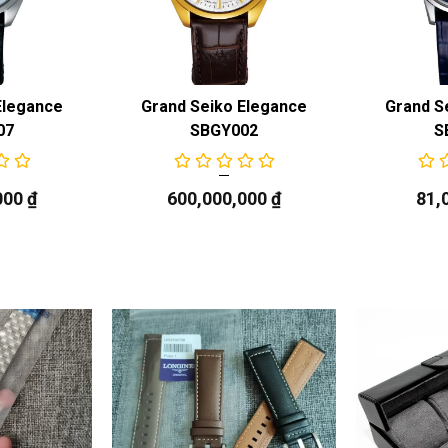
Elegance
Grand Seiko Elegance
Grand S
07
SBGY002
S
000
₫
600,000,000
₫
81,
ặn có logo
so với phong cách cổ điển giữa thế kỷ đã giúp