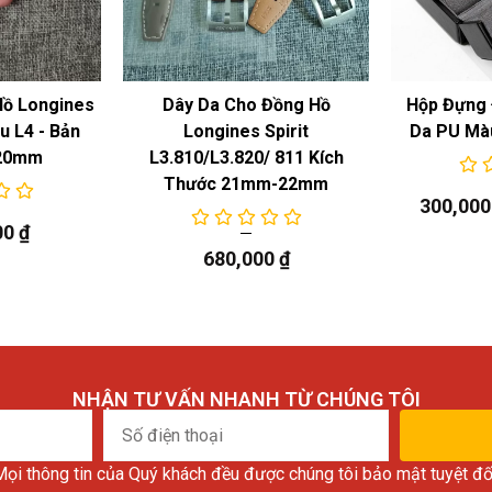
 lớn hơn, chiếc đồng hồ trang nhã có vỏ bằng
o – đúng với tên gọi – mỏng chỉ 10mm, nhưng
Hồ Longines
Dây Da Cho Đồng Hồ
Hộp Đựng 
khi mặc cùng trang phục trang trọng. Hoặc với
 L4 - Bản
Longines Spirit
Da PU Mà
20mm
L3.810/L3.820/ 811 Kích
Thước 21mm-22mm
300,00
00
₫
680,000
₫
NHẬN TƯ VẤN NHANH TỪ CHÚNG TÔI
Số
điện
ọi thông tin của Quý khách đều được chúng tôi bảo mật tuyệt đố