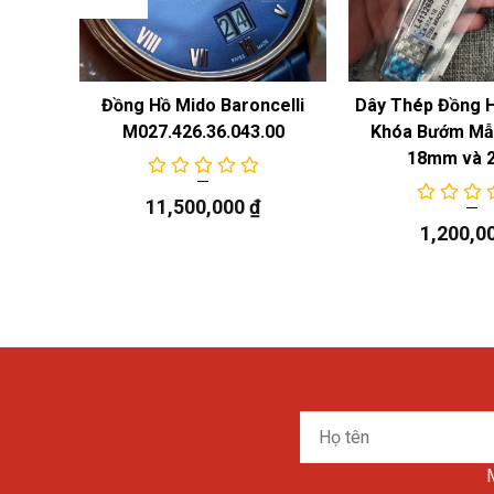
truyền cảm hứng cho nhiều bộ sưu tập Master
thép không gỉ có đường kính 39mm, chiều ca
 Năng
Đồng Hồ Mido Baroncelli
Dây Thép Đồng 
không quá như vậy, cảm thấy thoải mái nhất 
M027.426.36.043.00
Khóa Bướm Mẫu
những bữa tiệc công ty là điều rất tuyệt vời.
18mm và 
11,500,000
₫
1,200,0
Họ
tên
M