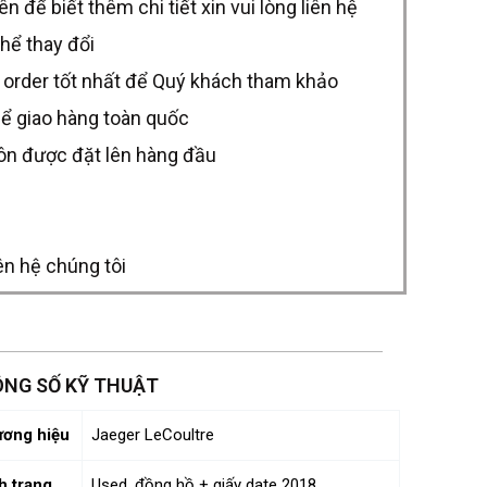
để biết thêm chi tiết xin vui lòng liên hệ
thể thay đổi
 order tốt nhất để Quý khách tham khảo
hể giao hàng toàn quốc
uôn được đặt lên hàng đầu
ên hệ chúng tôi
NG SỐ KỸ THUẬT
ơng hiệu
Jaeger LeCoultre
h trạng
Used, đồng hồ + giấy date 2018