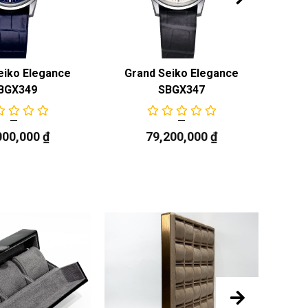
eiko Elegance
Grand Seiko Elegance
Gr
BGX349
SBGX347
000,000
₫
79,200,000
₫