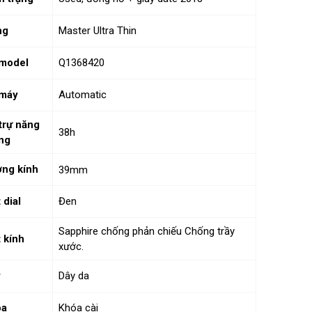
ng
Master Ultra Thin
model
Q1368420
 máy
Automatic
trự năng
38h
ng
ng kính
39mm
 dial
Đen
Sapphire chống phản chiếu Chống trầy
 kính
xước.
y
Dây da
óa
Khóa cài