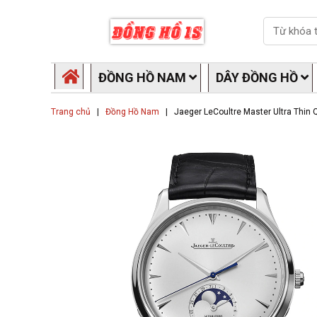
Skip
Search
to
content
ĐỒNG HỒ NAM
DÂY ĐỒNG HỒ
Trang chủ
|
Đồng Hồ Nam
|
Jaeger LeCoultre Master Ultra Thi