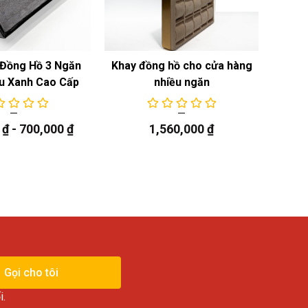
Đồng Hồ 3 Ngăn
Khay đồng hồ cho cửa hàng
Khay
u Xanh Cao Cấp
nhiều ngăn
0
₫
-
700,000
₫
1,560,000
₫
Gọi cho tôi
i.