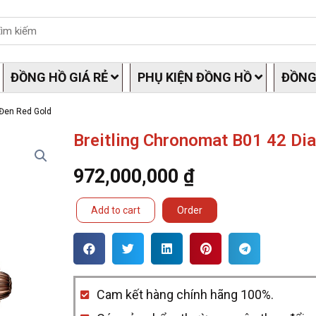
ĐỒNG HỒ GIÁ RẺ
PHỤ KIỆN ĐỒNG HỒ
ĐỒNG
 Đen Red Gold
Breitling Chronomat B01 42 Dia
972,000,000
₫
Breitling
Add to cart
Order
Chronomat
B01
42
Cam kết hàng chính hãng 100%.
Dial