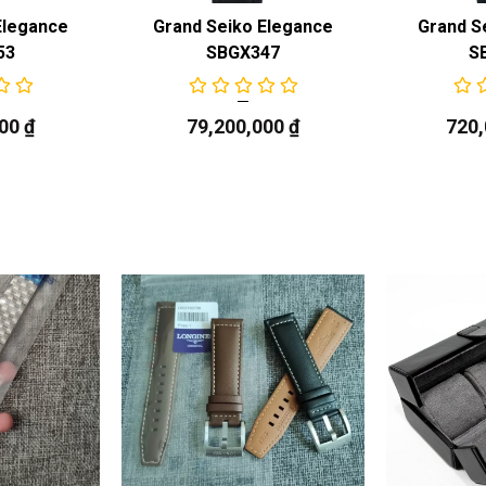
Elegance
Grand Seiko Elegance
Grand S
53
SBGX347
S
000
₫
79,200,000
₫
720