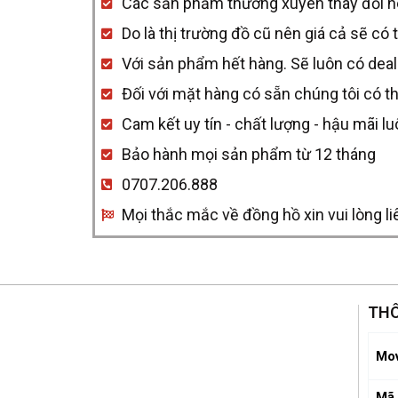
Các sản phẩm thường xuyên thay đổi nên 
Đen
Do là thị trường đồ cũ nên giá cả sẽ có 
Red
Với sản phẩm hết hàng. Sẽ luôn có deal
Gold
Đối với mặt hàng có sẵn chúng tôi có t
quantity
Cam kết uy tín - chất lượng - hậu mãi l
Bảo hành mọi sản phẩm từ 12 tháng
0707.206.888
Mọi thắc mắc về đồng hồ xin vui lòng li
THÔ
Mo
Mã 