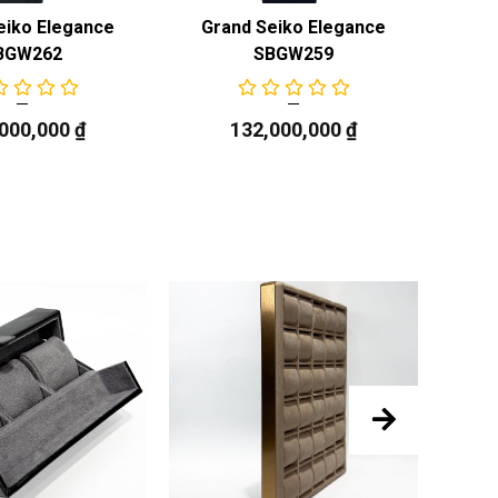
eiko Elegance
Grand Seiko Elegance
Gr
BGW262
SBGW259
,000,000
₫
132,000,000
₫