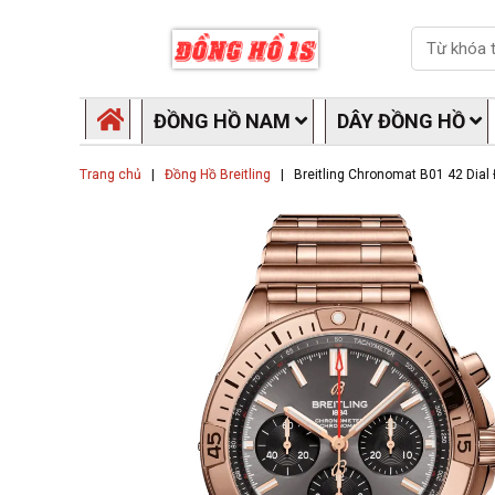
Skip
Search
to
content
ĐỒNG HỒ NAM
DÂY ĐỒNG HỒ
Trang chủ
|
Đồng Hồ Breitling
|
Breitling Chronomat B01 42 Dial