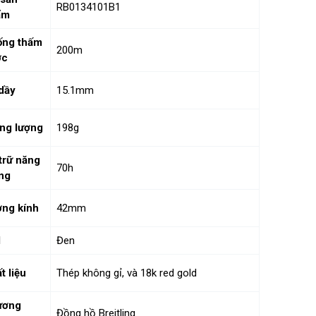
RB0134101B1
ẩm
ống thấm
200m
ớc
dầy
15.1mm
ng lượng
198g
trữ năng
70h
ng
ng kính
42mm
l
Đen
t liệu
Thép không gỉ, và 18k red gold
ương
Đồng hồ Breitling