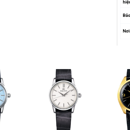
hiệ
Bảo
Nơi