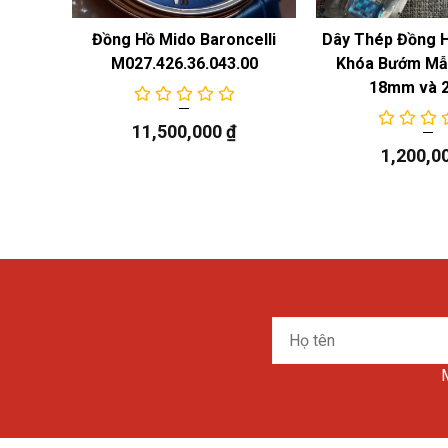
 Năng
Đồng Hồ Mido Baroncelli
Dây Thép Đồng 
M027.426.36.043.00
Khóa Bướm Mẫu
18mm và 
11,500,000
₫
1,200,0
Họ
tên
M