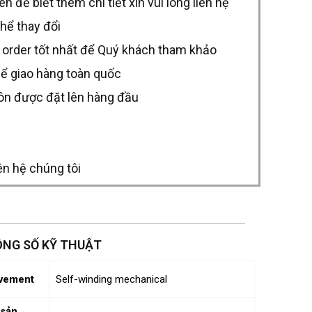
để biết thêm chi tiết xin vui lòng liên hệ
thể thay đổi
 order tốt nhất để Quý khách tham khảo
hể giao hàng toàn quốc
uôn được đặt lên hàng đầu
ên hệ chúng tôi
NG SỐ KỸ THUẬT
vement
Self-winding mechanical
sản