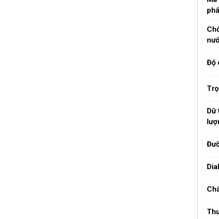
ph
Ch
nư
Độ 
Trọ
Dữ 
lượ
Đườ
Dia
Chấ
Th