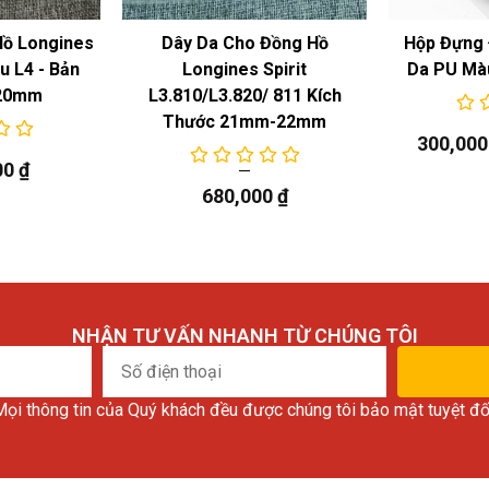
Hồ Longines
Dây Da Cho Đồng Hồ
Hộp Đựng 
 L4 - Bản
Longines Spirit
Da PU Mà
20mm
L3.810/L3.820/ 811 Kích
Thước 21mm-22mm
300,00
00
₫
680,000
₫
NHẬN TƯ VẤN NHANH TỪ CHÚNG TÔI
Số
điện
ọi thông tin của Quý khách đều được chúng tôi bảo mật tuyệt đố
thoại