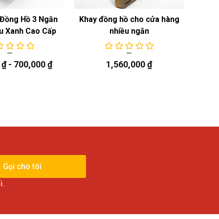
Đồng Hồ 3 Ngăn
Khay đồng hồ cho cửa hàng
Khay
u Xanh Cao Cấp
nhiều ngăn
0
₫
-
700,000
₫
1,560,000
₫
Gọi cho tôi
i.