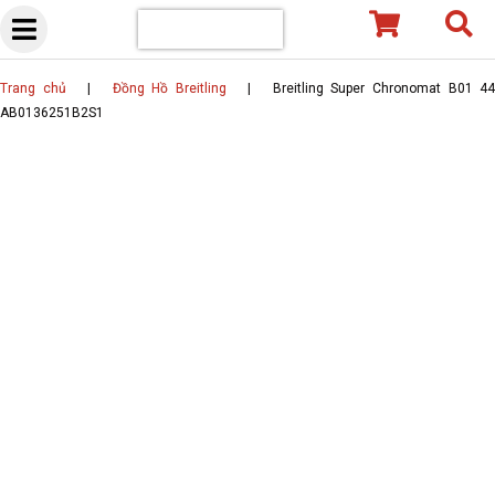
Skip
to
content
Trang chủ
|
Đồng Hồ Breitling
|
Breitling Super Chronomat B01 4
AB0136251B2S1