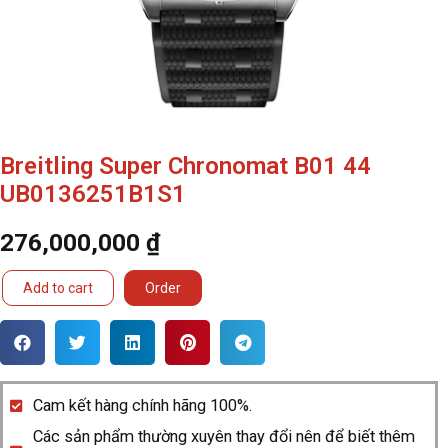
Breitling Super Chronomat B01 44
UB0136251B1S1
276,000,000
₫
Breitling
Add to cart
Order
Super
Chronomat
B01
44
Cam kết hàng chính hãng 100%.
UB0136251B1S1
Các sản phẩm thường xuyên thay đổi nên để biết thêm