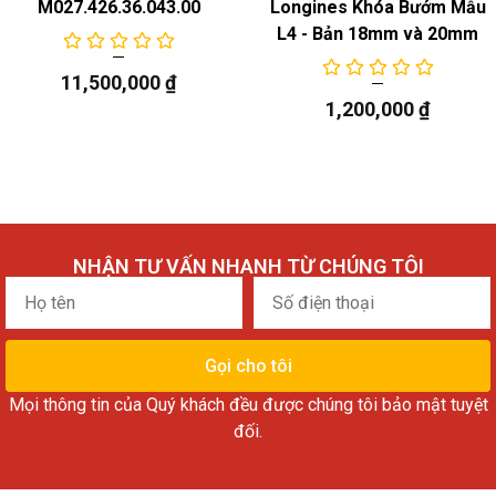
M027.426.36.043.00
Longines Khóa Bướm Mẫu
L4 - Bản 18mm và 20mm
11,500,000
₫
1,200,000
₫
NHẬN TƯ VẤN NHANH TỪ CHÚNG TÔI
Họ
Số
tên
điện
thoại
Gọi cho tôi
Mọi thông tin của Quý khách đều được chúng tôi bảo mật tuyệt
đối.