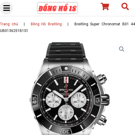
Skip
to
content
Trang chủ
|
Đồng Hồ Breitling
|
Breitling Super Chronomat B01 4
UB0136251B1S1