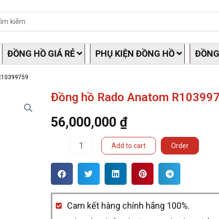
ĐỒNG HỒ GIÁ RẺ
PHỤ KIỆN ĐỒNG HỒ
ĐỒNG
R10399759
Đồng hồ Rado Anatom R10399
56,000,000
₫
Đồng
Add to cart
Order
hồ
Rado
Anatom
Cam kết hàng chính hãng 100%.
R10399759