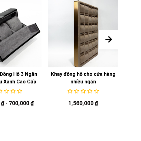
Đồng Hồ 3 Ngăn
Khay đồng hồ cho cửa hàng
Khay
u Xanh Cao Cấp
nhiều ngăn
0
₫
-
700,000
₫
1,560,000
₫