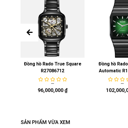
n Cook
Đồng hồ Rado True Square
Đồng hồ Rad
ic
R27086712
Automatic R
52
96,000,000
₫
102,000,
SẢN PHẨM VỪA XEM