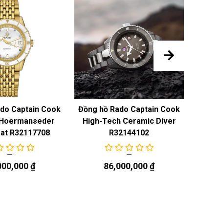
do Captain Cook
Đồng hồ Rado Captain Cook
Đồng 
 Hoermanseder
High-Tech Ceramic Diver
High
at R32117708
R32144102
000,000
₫
86,000,000
₫