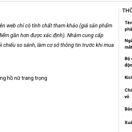
THÔ
Tên
ên web chỉ có tính chất tham khảo (giá sản phẩm
ph
ời điểm gần hơn được xác định). Nhằm cung cấp
Ngà
 chiếu so sánh, làm cơ sở thông tin trước khi mua
mắ
Bộ 
độ
g hồ nữ trang trọng
Kíc
Chấ
vỏ
Bảo
Xuấ