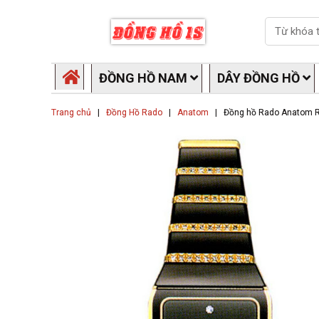
Skip
Search
to
content
ĐỒNG HỒ NAM
DÂY ĐỒNG HỒ
Trang chủ
|
Đồng Hồ Rado
|
Anatom
|
Đồng hồ Rado Anatom 