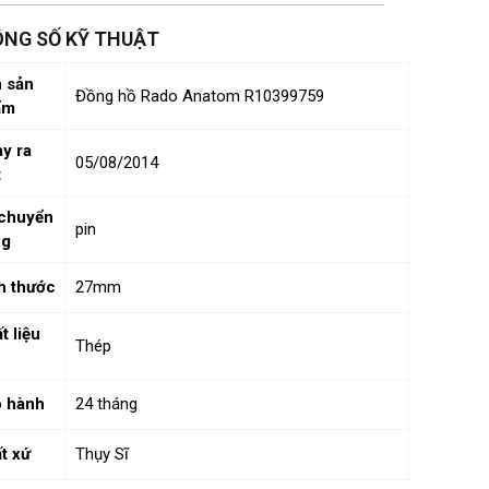
NG SỐ KỸ THUẬT
 sản
Đồng hồ Rado Anatom R10399759
ẩm
y ra
05/08/2014
t
chuyển
pin
ng
h thước
27mm
t liệu
Thép
 hành
24 tháng
t xứ
Thụy Sĩ