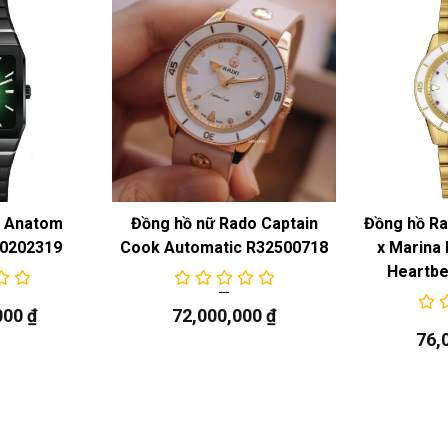
o Anatom
Đồng hồ nữ Rado Captain
Đồng hồ Ra
10202319
Cook Automatic R32500718
x Marina
Heartbe
000
₫
72,000,000
₫
76,