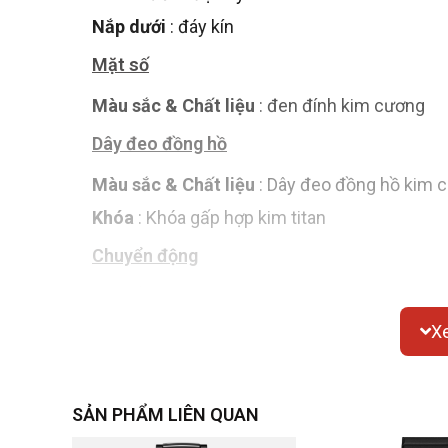
Nắp dưới
: đáy kín
Mặt số
Màu sắc & Chất liệu
: đen
đính kim cương
Dây đeo đồng hồ
Màu sắc & Chất liệu
: Dây đeo đồng hồ kim 
Khóa
: Khóa gấp hợp kim titan
Chuyển động
Chuyển động thạch anh
X
Chức năng
SẢN PHẨM LIÊN QUAN