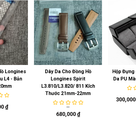
Hồ Longines
Dây Da Cho Đồng Hồ
Hộp Đựng 
 L4 - Bản
Longines Spirit
Da PU Mà
20mm
L3.810/L3.820/ 811 Kích
Thước 21mm-22mm
300,00
00
₫
680,000
₫