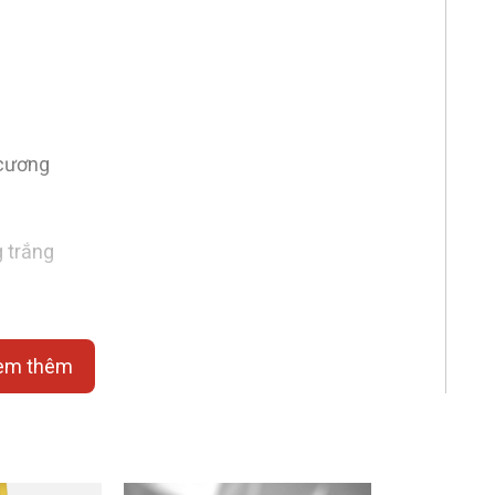
 cương
 trắng
em thêm
m,
38 giờ, 25 chân kính