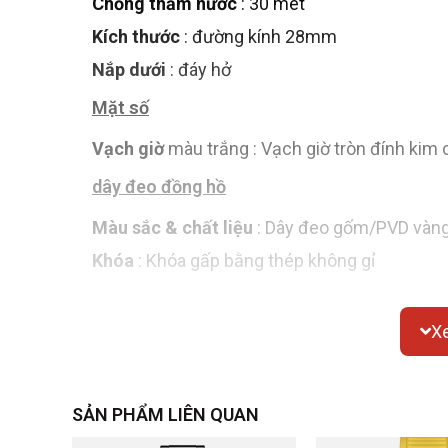
Chống thấm nước
: 30 mét
Kích thước
: đường kính 28mm
Nắp dưới
: đáy hở
Mặt số
Vạch giờ
màu trắng : Vạch giờ tròn
đính kim
dây đeo đồng hồ
Màu sắc & chất liệu
: Dây đeo gốm/PVD vàng
Khóa
: Khóa gấp bằng thép không gỉ
Sự chuyển động
X
Model
: Cal.ETA 2671,
kích thước
chuyển động cơ tự động : 16,4m
tần số rung 28800 lần/giờ, dự trữ năng lượng 
SẢN PHẨM LIÊN QUAN
Chức năng