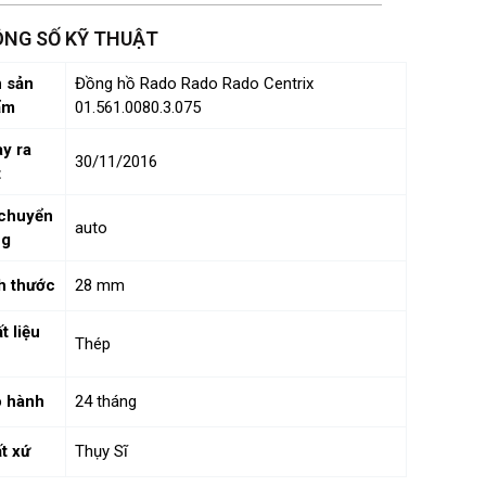
NG SỐ KỸ THUẬT
 sản
Đồng hồ Rado Rado Rado Centrix
ẩm
01.561.0080.3.075
y ra
30/11/2016
t
chuyển
auto
ng
h thước
28 mm
t liệu
Thép
 hành
24 tháng
t xứ
Thụy Sĩ