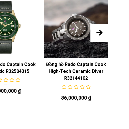
do Captain Cook
Đồng hồ Rado Captain Cook
Đồng 
ic R32504315
High-Tech Ceramic Diver
R32144102
000,000
₫
86,000,000
₫