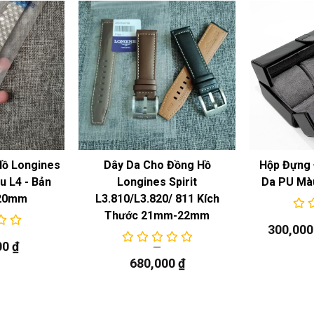
Hồ Longines
Dây Da Cho Đồng Hồ
Hộp Đựng 
 L4 - Bản
Longines Spirit
Da PU Mà
20mm
L3.810/L3.820/ 811 Kích
Thước 21mm-22mm
300,00
00
₫
680,000
₫