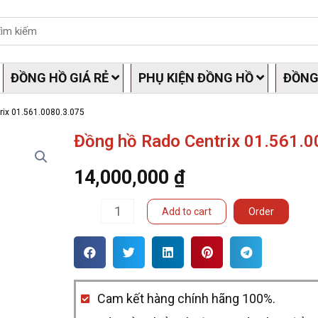
ĐỒNG HỒ GIÁ RẺ
PHỤ KIỆN ĐỒNG HỒ
ĐỒNG
rix 01.561.0080.3.075
Đồng hồ Rado Centrix 01.561.0
14,000,000
₫
Đồng
Add to cart
Order
hồ
Rado
Centrix
Cam kết hàng chính hãng 100%.
01.561.0080.3.075