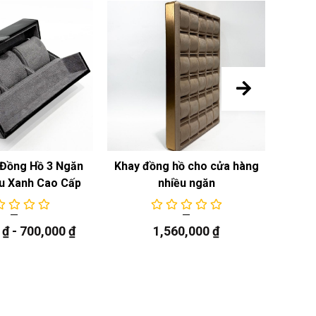
Đồng Hồ 3 Ngăn
Khay đồng hồ cho cửa hàng
Khay
u Xanh Cao Cấp
nhiều ngăn
0
₫
-
700,000
₫
1,560,000
₫