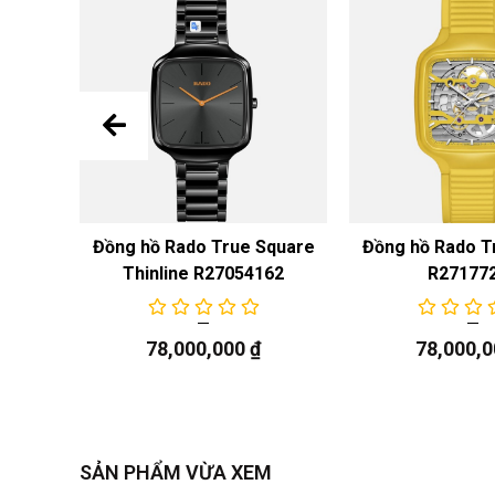
ngày
n Cook
Đồng hồ Rado True Square
Đồng hồ Rado T
ic
Thinline R27054162
R27177
09
78,000,000
₫
78,000,
SẢN PHẨM VỪA XEM