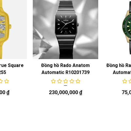
rue Square
Đồng hồ Rado Anatom
Đồng hồ Ra
255
Automatic R10201739
Automat
000
₫
230,000,000
₫
75,