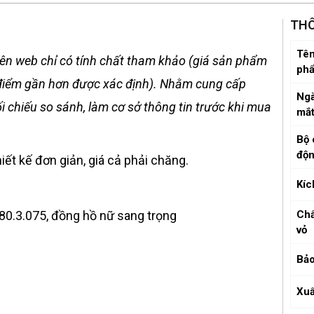
THÔ
Tên
ên web chỉ có tính chất tham khảo (giá sản phẩm
ph
ời điểm gần hơn được xác định). Nhằm cung cấp
Ngà
 chiếu so sánh, làm cơ sở thông tin trước khi mua
mắ
Bộ 
độ
iết kế đơn giản, giá cả phải chăng.
Kíc
80.3.075, đồng hồ nữ sang trọng
Chấ
vỏ
Bảo
Xuấ