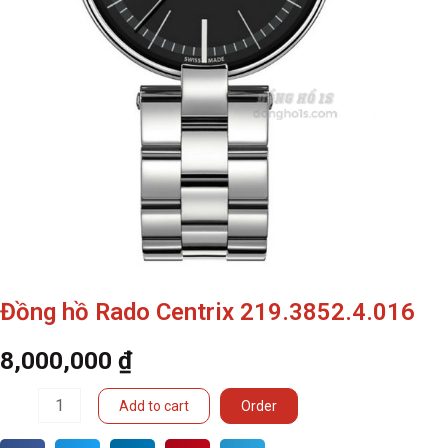
Đồng hồ Rado Centrix 219.3852.4.016
8,000,000
₫
Đồng
Add to cart
Order
hồ