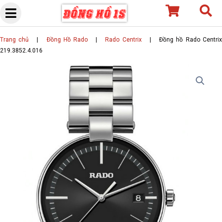
Skip
to
content
Trang chủ
|
Đồng Hồ Rado
|
Rado Centrix
|
Đồng hồ Rado Centri
219.3852.4.016