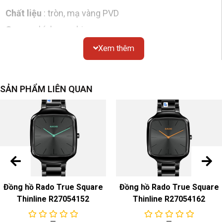
Chất liệu
: tròn, mạ vàng PVD
Gương
: kính sapphire
Chống thấm nước
: 50 mét
Xem thêm
Kích thước
: đường kính 36mm, độ dày 7,9mm
Nắp đáy
: đáy dày
SẢN PHẨM LIÊN QUAN
quay số
Màu sắc & Chất liệu
: đen
dây đeo đồng hồ
Màu sắc & Chất liệu
: Thép không gỉ màu bạc
Khóa
dây đeo : Khóa gấp bằng thép không gỉ
Đồng hồ Rado True Square
Đồng hồ Rado True Square
sự chuyển động
Thinline R27054152
Thinline R27054162
Chuyển động thạch anh