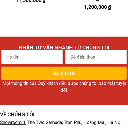
11,500,000
₫
1,200,000
₫
NHẬN TƯ VẤN NHANH TỪ CHÚNG TÔI
Họ
Số
tên
điện
thoại
Gọi cho tôi
Mọi thông tin của Quý khách đều được chúng tôi bảo mật tuyệt
đối.
VỀ CHÚNG TÔI
Showroom 1:
The Two Gamuda, Trần Phú, Hoàng Mai, Hà Nội