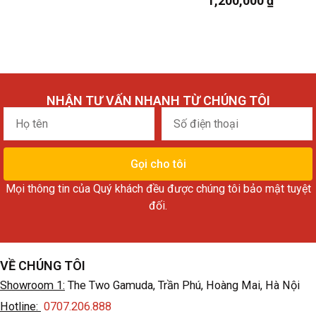
1,200,000
₫
NHẬN TƯ VẤN NHANH TỪ CHÚNG TÔI
Họ
Số
tên
điện
thoại
Gọi cho tôi
Mọi thông tin của Quý khách đều được chúng tôi bảo mật tuyệt
đối.
VỀ CHÚNG TÔI
Showroom 1:
The Two Gamuda, Trần Phú, Hoàng Mai, Hà Nội
Hotline:
0707.206.888