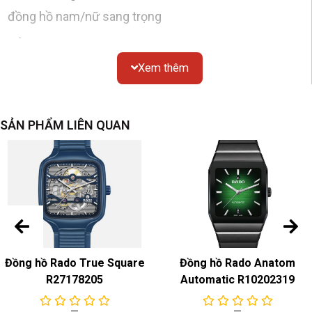
đồng hồ nam/nữ sang trọng
Vỏ
Xem thêm
Chất liệu
: tròn, thép không gỉ
Gương
: tinh thể sapphire
Chống thấm nước
: 50 mét
SẢN PHẨM LIÊN QUAN
Kích thước
: đường kính 32,5mm
Nắp dưới
: đáy dày đặc
quay số
Màu sắc & Chất liệu
: đen
dây đeo đồng hồ
Đồng hồ Rado True Square
Đồng hồ Rado Anatom
Màu sắc & Chất liệu
: Thép không gỉ tông vàng/Dây
R27178205
Automatic R10202319
đeo mạ vàng PVD