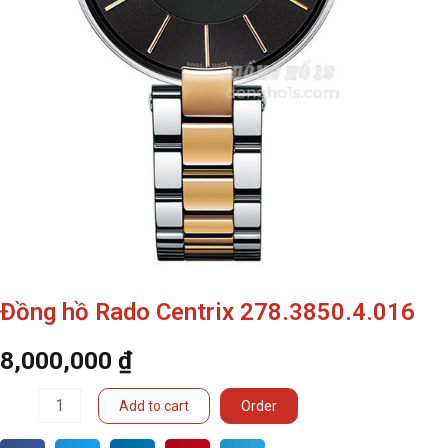
Đồng hồ Rado Centrix 278.3850.4.016
8,000,000
₫
Đồng
Add to cart
Order
hồ