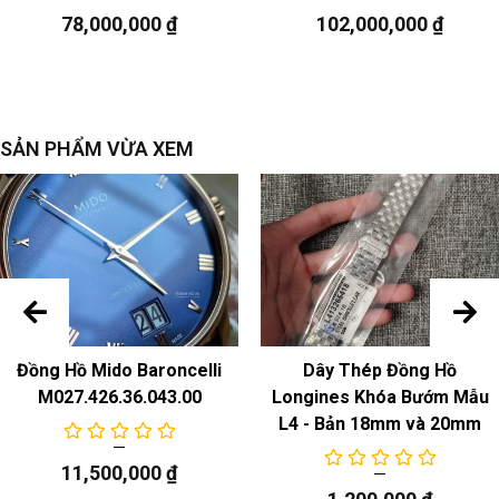
Khóa
: khóa gấp bằng thép không gỉ
78,000,000
₫
102,000,000
₫
sự chuyển động
Chuyển động thạch anh
SẢN PHẨM VỪA XEM
Đồng Hồ Mido Baroncelli
Dây Thép Đồng Hồ
M027.426.36.043.00
Longines Khóa Bướm Mẫu
L4 - Bản 18mm và 20mm
11,500,000
₫