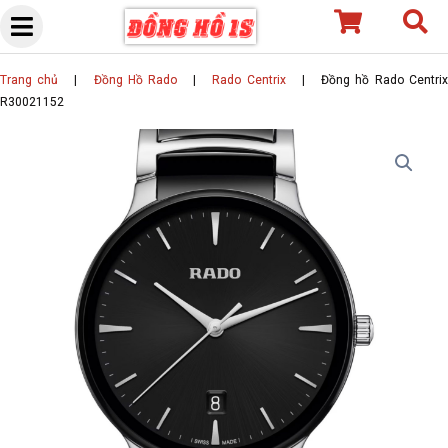
Skip
to
content
Trang chủ
|
Đồng Hồ Rado
|
Rado Centrix
|
Đồng hồ Rado Centri
R30021152