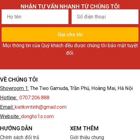
NHẬN TƯ VẤN NHANH TỪ CHÚNG TÔI
Họ
Số
tên
điện
thoại
Gọi cho tôi
Mọi thông tin của Quý khách đều được chúng tôi bảo mật tuyệt
đối.
VỀ CHÚNG TÔI
Showroom 1:
The Two Gamuda, Trần Phú, Hoàng Mai, Hà Nội
Hotline:
0707.206.888
Email:
kietkimtinh@gmail.com
Website:
dongho1s.com
HƯỚNG DẪN
XEM THÊM
Chính sách đổi trả
Giới thiệu chung