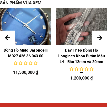
Nắp dưới
: Nắp đáy kín
SẢN PHẨM VỪA XEM
Mặt số
Màu sắc & chất liệu
:
Vạch giờ
màu đen : vạch giờ dùi cui
dây đeo đồng hồ
Màu sắc & Chất liệu
: Gốm sứ công nghệ cao
Đồng Hồ Mido Baroncelli
Dây Thép Đồng Hồ
Sự chuyển động
M027.426.36.043.00
Longines Khóa Bướm Mẫu
L4 - Bản 18mm và 20mm
Model
: 03.073.022, máy thạch anh
11,500,000
₫
Chức năng
1,200,000
₫
ngày