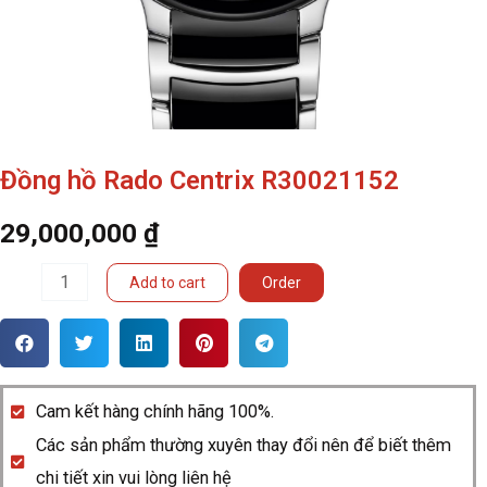
Đồng hồ Rado Centrix R30021152
29,000,000
₫
Đồng
Add to cart
Order
hồ
Rado
Centrix
R30021152
Cam kết hàng chính hãng 100%.
quantity
Các sản phẩm thường xuyên thay đổi nên để biết thêm
chi tiết xin vui lòng liên hệ