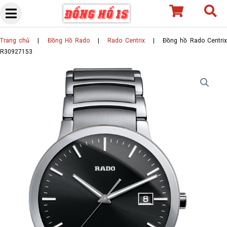
Skip
to
content
Trang chủ
|
Đồng Hồ Rado
|
Rado Centrix
|
Đồng hồ Rado Centri
R30927153