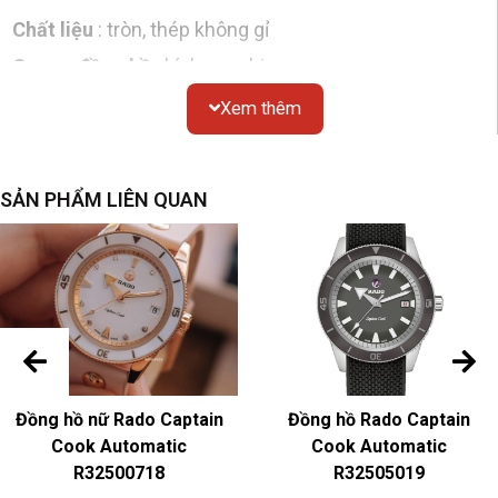
Chất liệu
: tròn, thép không gỉ
Gương đồng hồ
: kính sapphire
Chống thấm nước
: 30 mét
Xem thêm
Nắp dưới
: đáy kín
Dial
SẢN PHẨM LIÊN QUAN
Màu sắc & Chất liệu
: bạc
Dây đeo đồng hồ
Màu sắc & Chất liệu
: Thép không gỉ màu bạc
Khóa
dây đeo : Khóa gấp bằng thép không gỉ
Chuyển động
Đồng hồ nữ Rado Captain
Đồng hồ Rado Captain
Pin
Cook Automatic
Cook Automatic
R32500718
R32505019
Chức năng