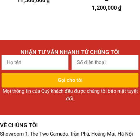
11,500,000
₫
1,200,000
₫
NHẬN TƯ VẤN NHANH TỪ CHÚNG TÔI
Họ
Số
tên
điện
thoại
Gọi cho tôi
Mọi thông tin của Quý khách đều được chúng tôi bảo mật tuyệt
đối.
VỀ CHÚNG TÔI
Showroom 1:
The Two Gamuda, Trần Phú, Hoàng Mai, Hà Nội