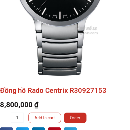
Đồng hồ Rado Centrix R30927153
8,800,000
₫
Đồng
Add to cart
Order
hồ