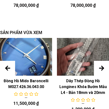
Khóa
dây đeo : Khóa gấp bằng thép không gỉ
78,000,000
₫
78,000,000
₫
sự chuyển động
Model
: ETA 2824-2, bộ máy cơ tự động
Chức năng
SẢN PHẨM VỪA XEM
ngày
Đồng Hồ Mido Baroncelli
Dây Thép Đồng Hồ
M027.426.36.043.00
Longines Khóa Bướm Mẫu
L4 - Bản 18mm và 20mm
11,500,000
₫