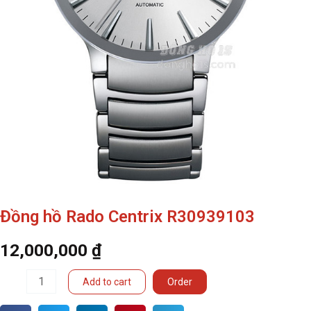
Đồng hồ Rado Centrix R30939103
12,000,000
₫
Đồng
Add to cart
Order
hồ