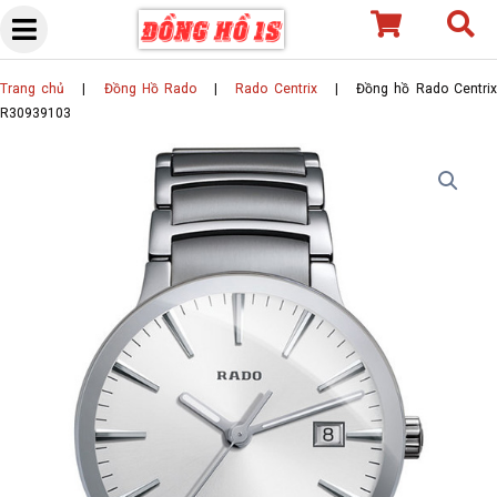
Skip
to
content
Trang chủ
|
Đồng Hồ Rado
|
Rado Centrix
|
Đồng hồ Rado Centri
R30939103