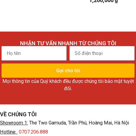
1,200,000
₫
NHẬN TƯ VẤN NHANH TỪ CHÚNG TÔI
Họ
Số
tên
điện
thoại
Gọi cho tôi
Mọi thông tin của Quý khách đều được chúng tôi bảo mật tuyệt
đối.
VỀ CHÚNG TÔI
Showroom 1:
The Two Gamuda, Trần Phú, Hoàng Mai, Hà Nội
Hotline:
0707.206.888