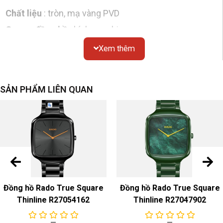
Chất liệu
: tròn, mạ vàng PVD
Gương đồng hồ
: kính sapphire
Chống thấm nước
: 30 mét
Xem thêm
Nắp dưới
: đáy hở
Dial
SẢN PHẨM LIÊN QUAN
Màu sắc & Chất liệu
: Trắng
Dây đeo đồng hồ
Màu sắc & Chất liệu
: Thép không gỉ màu vàng/PVD
Khóa
dây đeo : Khóa gấp bằng thép không gỉ/PVD
Chuyển động
Đồng hồ Rado True Square
Đồng hồ Rado True Square
Tự động
Thinline R27054162
Thinline R27047902
Chức năng