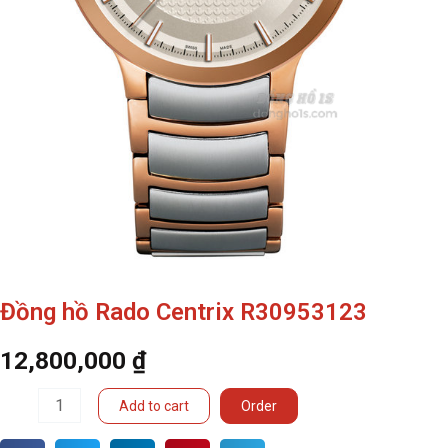
Đồng hồ Rado Centrix R30953123
12,800,000
₫
Đồng
Add to cart
Order
hồ