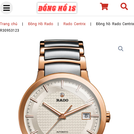
Skip
to
content
Trang chủ
|
Đồng Hồ Rado
|
Rado Centrix
|
Đồng hồ Rado Centri
R30953123