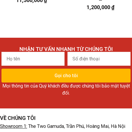
11,500,000
₫
1,200,000
₫
NHẬN TƯ VẤN NHANH TỪ CHÚNG TÔI
Họ
Số
tên
điện
thoại
Gọi cho tôi
Mọi thông tin của Quý khách đều được chúng tôi bảo mật tuyệt
đối.
VỀ CHÚNG TÔI
Showroom 1:
The Two Gamuda, Trần Phú, Hoàng Mai, Hà Nội