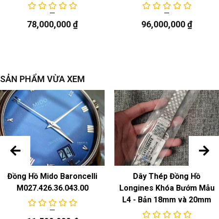
Chức năng
78,000,000
₫
96,000,000
₫
giờ phút
SẢN PHẨM VỪA XEM
Đồng Hồ Mido Baroncelli
Dây Thép Đồng Hồ
M027.426.36.043.00
Longines Khóa Bướm Mẫu
L4 - Bản 18mm và 20mm