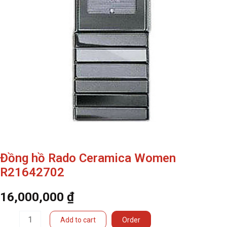
Đồng hồ Rado Ceramica Women
R21642702
16,000,000
₫
Đồng
Add to cart
Order