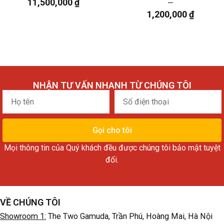
11,500,000
₫
1,200,000
₫
NHẬN TƯ VẤN NHANH TỪ CHÚNG TÔI
Họ
Số
tên
điện
thoại
Gọi cho tôi
Mọi thông tin của Quý khách đều được chúng tôi bảo mật tuyệt
đối.
VỀ CHÚNG TÔI
Showroom 1:
The Two Gamuda, Trần Phú, Hoàng Mai, Hà Nội