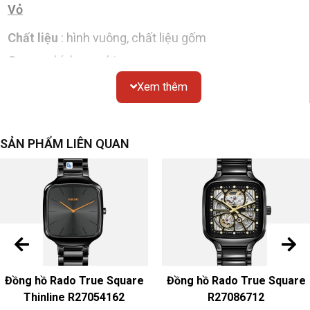
Vỏ
Chất liệu
: hình vuông, chất liệu gốm
Gương
: kính sapphire
Chống thấm nước
: 30 mét
Xem thêm
Nắp đáy
: đáy kín
Mặt số
SẢN PHẨM LIÊN QUAN
Màu sắc & Chất liệu
: Trắng
Dây đeo đồng hồ
Màu sắc & Chất liệu
: Ceramic
Khóa
: Ceramic
Chuyển động
Đồng hồ Rado True Square
Đồng hồ Rado True Square
Thinline R27054162
R27086712
Đồng hồ pin