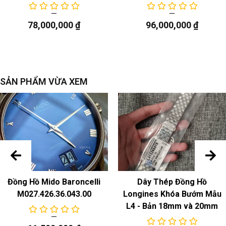
Chức năng
78,000,000
₫
96,000,000
₫
giờ phút
SẢN PHẨM VỪA XEM
Đồng Hồ Mido Baroncelli
Dây Thép Đồng Hồ
M027.426.36.043.00
Longines Khóa Bướm Mẫu
L4 - Bản 18mm và 20mm