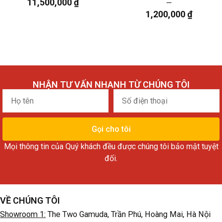
11,500,000
₫
1,200,000
₫
NHẬN TƯ VẤN NHANH TỪ CHÚNG TÔI
Họ
Số
tên
điện
thoại
Gọi cho tôi
Mọi thông tin của Quý khách đều được chúng tôi bảo mật tuyệt
đối.
VỀ CHÚNG TÔI
Showroom 1:
The Two Gamuda, Trần Phú, Hoàng Mai, Hà Nội