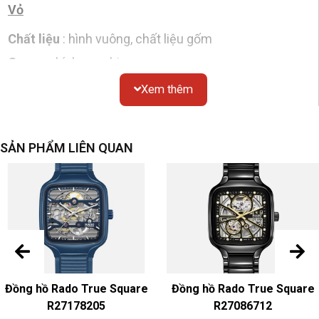
Vỏ
Chất liệu
: hình vuông, chất liệu gốm
Gương
: kính sapphire
Chống thấm nước
: 30 mét
Xem thêm
Nắp đáy
: đáy kín
Mặt số
SẢN PHẨM LIÊN QUAN
Màu sắc & Chất liệu
: Trắng
Dây đeo đồng hồ
Màu sắc & Chất liệu
: Ceramic
Khóa
: Ceramic
Chuyển động
Đồng hồ Rado True Square
Đồng hồ Rado True Square
R27178205
R27086712
Đồng hồ pin