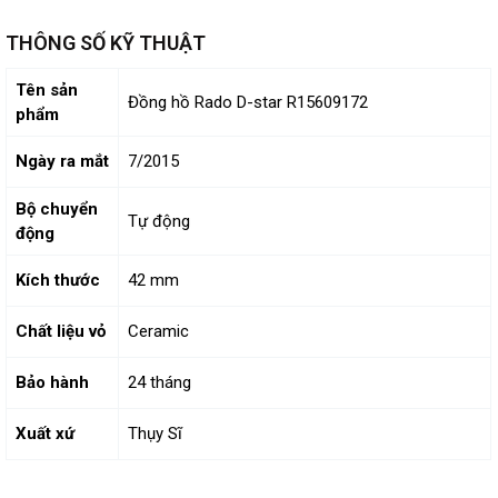
THÔNG SỐ KỸ THUẬT
Tên sản
Đồng hồ Rado D-star R15609172
phẩm
Ngày ra mắt
7/2015
Bộ chuyển
Tự động
động
Kích thước
42 mm
Chất liệu vỏ
Ceramic
Bảo hành
24 tháng
Xuất xứ
Thụy Sĩ