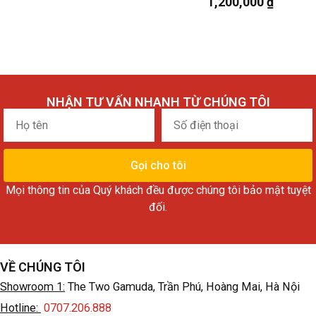
1,200,000
₫
NHẬN TƯ VẤN NHANH TỪ CHÚNG TÔI
Họ
Số
tên
điện
thoại
Gọi cho tôi
Mọi thông tin của Quý khách đều được chúng tôi bảo mật tuyệt
đối.
VỀ CHÚNG TÔI
Showroom 1:
The Two Gamuda, Trần Phú, Hoàng Mai, Hà Nội
Hotline:
0707.206.888