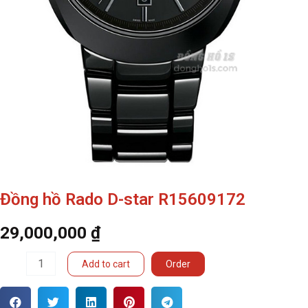
Đồng hồ Rado D-star R15609172
29,000,000
₫
Đồng
Add to cart
Order
hồ
Rado