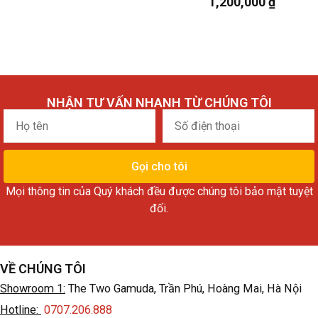
1,200,000
₫
NHẬN TƯ VẤN NHANH TỪ CHÚNG TÔI
Họ
Số
tên
điện
thoại
Gọi cho tôi
Mọi thông tin của Quý khách đều được chúng tôi bảo mật tuyệt
đối.
VỀ CHÚNG TÔI
Showroom 1:
The Two Gamuda, Trần Phú, Hoàng Mai, Hà Nội
Hotline:
0707.206.888