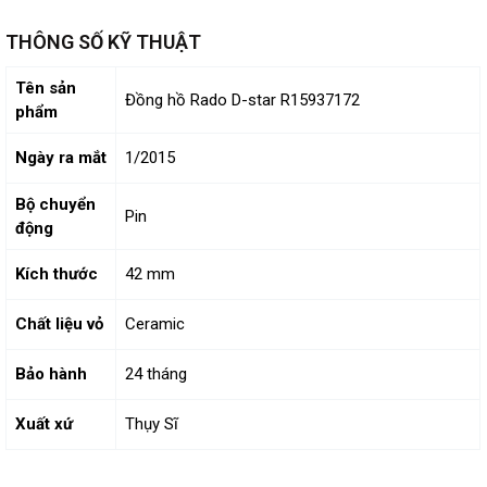
THÔNG SỐ KỸ THUẬT
Tên sản
Đồng hồ Rado D-star R15937172
phẩm
Ngày ra mắt
1/2015
Bộ chuyển
Pin
động
Kích thước
42 mm
Chất liệu vỏ
Ceramic
Bảo hành
24 tháng
Xuất xứ
Thụy Sĩ