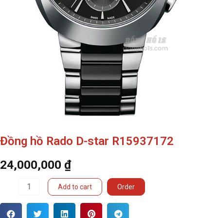
Đồng hồ Rado D-star R15937172
24,000,000
₫
Đồng
Add to cart
Order
hồ
Rado