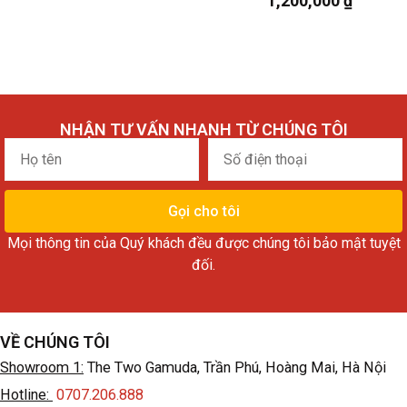
1,200,000
₫
NHẬN TƯ VẤN NHANH TỪ CHÚNG TÔI
Họ
Số
tên
điện
thoại
Gọi cho tôi
Mọi thông tin của Quý khách đều được chúng tôi bảo mật tuyệt
đối.
VỀ CHÚNG TÔI
Showroom 1:
The Two Gamuda, Trần Phú, Hoàng Mai, Hà Nội
Hotline:
0707.206.888