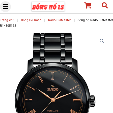
Skip
to
content
Trang chủ
|
Đồng Hồ Rado
|
Rado DiaMaster
|
Đồng hồ Rado DiaMaste
R14805162