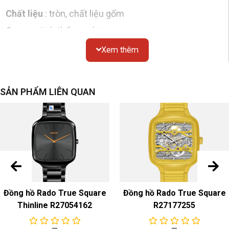
Chất liệu
: tròn, chất liệu gốm
Gương
: tinh thể sapphire
Chống thấm nước
: 50 mét
Xem thêm
Kích thước
: đường kính 41mm
Mặt số
SẢN PHẨM LIÊN QUAN
Màu sắc & Chất liệu
: Đen
dây đeo đồng hồ
Màu sắc & Chất liệu
: Dây đeo bằng gốm công nghệ
cao màu đen
Khóa
: khóa gấp bằng gốm công nghệ cao
Đồng hồ Rado True Square
Đồng hồ Rado True Square
sự chuyển động
Thinline R27054162
R27177255
Chuyển động cơ học tự động