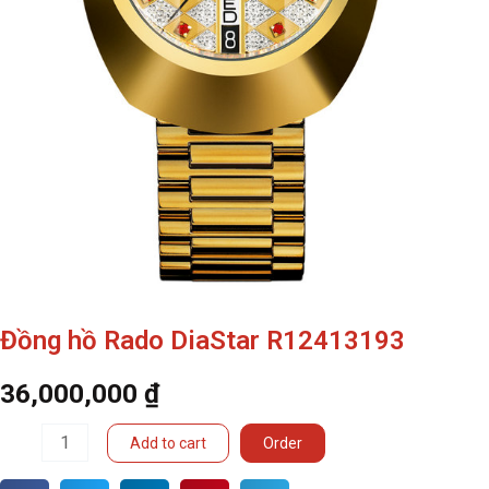
Đồng hồ Rado DiaStar R12413193
36,000,000
₫
Đồng
Add to cart
Order
hồ