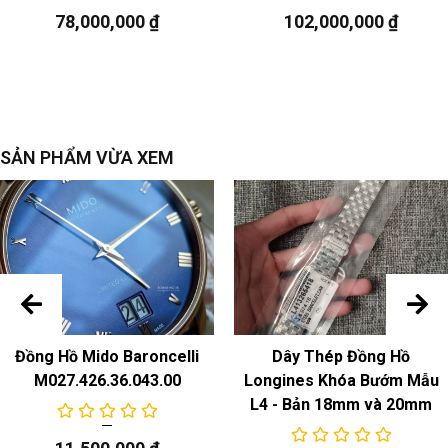
Chuyển động cơ học tự động
78,000,000
₫
102,000,000
₫
Chức năng
ngày
SẢN PHẨM VỪA XEM
Đồng Hồ Mido Baroncelli
Dây Thép Đồng Hồ
M027.426.36.043.00
Longines Khóa Bướm Mẫu
L4 - Bản 18mm và 20mm