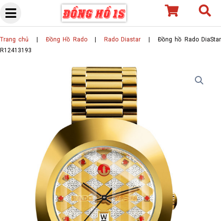
Skip
to
content
Trang chủ
|
Đồng Hồ Rado
|
Rado Diastar
|
Đồng hồ Rado DiaSta
R12413193