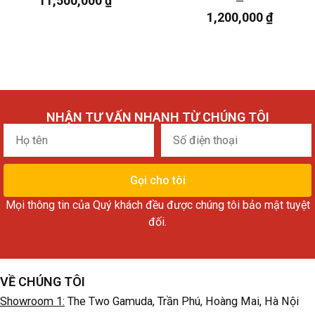
11,500,000
₫
1,200,000
₫
NHẬN TƯ VẤN NHANH TỪ CHÚNG TÔI
Họ
Số
tên
điện
thoại
Gọi cho tôi
Mọi thông tin của Quý khách đều được chúng tôi bảo mật tuyệt
đối.
VỀ CHÚNG TÔI
Showroom 1:
The Two Gamuda, Trần Phú, Hoàng Mai, Hà Nội