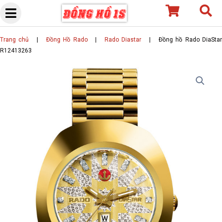
Skip
to
content
Trang chủ
|
Đồng Hồ Rado
|
Rado Diastar
|
Đồng hồ Rado DiaSta
R12413263