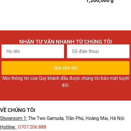
1,200,000
₫
NHẬN TƯ VẤN NHANH TỪ CHÚNG TÔI
Họ
Số
tên
điện
thoại
Gọi cho tôi
Mọi thông tin của Quý khách đều được chúng tôi bảo mật tuyệt
đối.
VỀ CHÚNG TÔI
Showroom 1:
The Two Gamuda, Trần Phú, Hoàng Mai, Hà Nội
Hotline:
0707.206.888