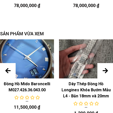
Chuyển động cơ học tự động
78,000,000
₫
78,000,000
₫
Chức năng
ngày, thứ
SẢN PHẨM VỪA XEM
Đồng Hồ Mido Baroncelli
Dây Thép Đồng Hồ
M027.426.36.043.00
Longines Khóa Bướm Mẫu
L4 - Bản 18mm và 20mm
11,500,000
₫