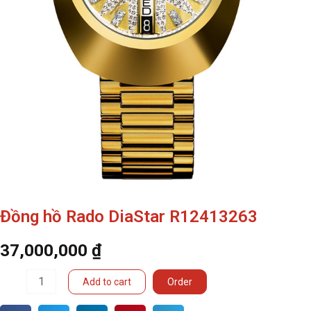
Đồng hồ Rado DiaStar R12413263
37,000,000
₫
Đồng
Add to cart
Order
hồ