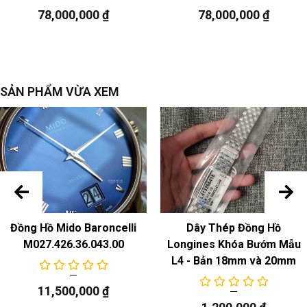
Chuyển động cơ học tự động
78,000,000
₫
78,000,000
₫
Chức năng
ngày
SẢN PHẨM VỪA XEM
Đồng Hồ Mido Baroncelli
Dây Thép Đồng Hồ
M027.426.36.043.00
Longines Khóa Bướm Mẫu
L4 - Bản 18mm và 20mm
11,500,000
₫