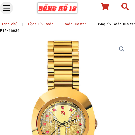
Skip
to
content
Trang chủ
|
Đồng Hồ Rado
|
Rado Diastar
|
Đồng hồ Rado DiaSta
R12416034