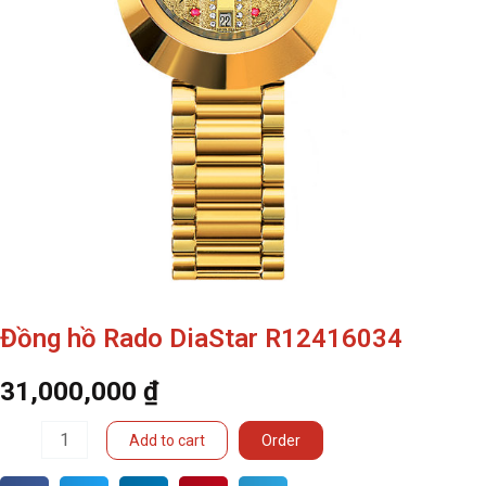
Đồng hồ Rado DiaStar R12416034
31,000,000
₫
Đồng
Add to cart
Order
hồ