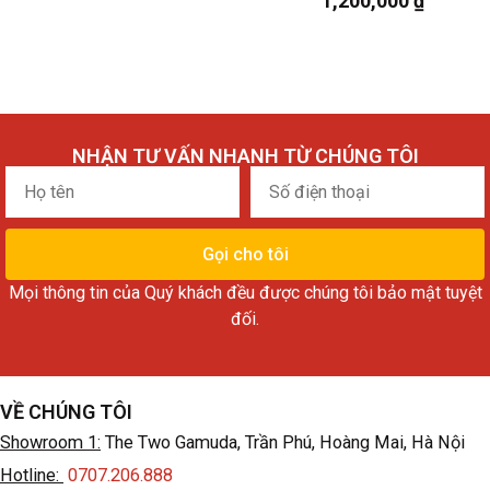
1,200,000
₫
NHẬN TƯ VẤN NHANH TỪ CHÚNG TÔI
Họ
Số
tên
điện
thoại
Gọi cho tôi
Mọi thông tin của Quý khách đều được chúng tôi bảo mật tuyệt
đối.
VỀ CHÚNG TÔI
Showroom 1:
The Two Gamuda, Trần Phú, Hoàng Mai, Hà Nội
Hotline:
0707.206.888