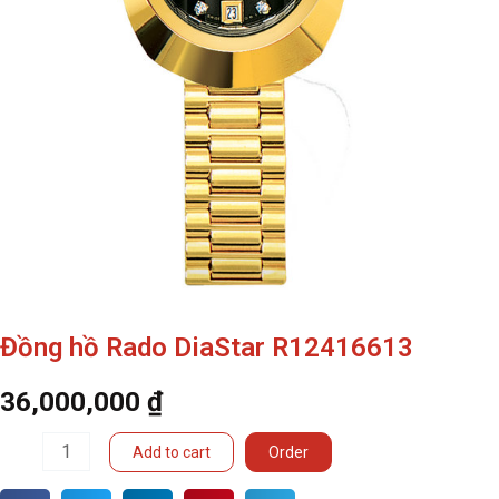
Đồng hồ Rado DiaStar R12416613
36,000,000
₫
Đồng
Add to cart
Order
hồ