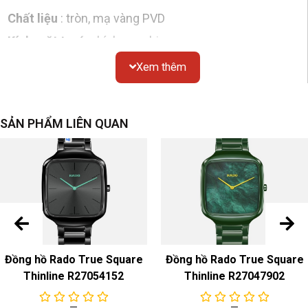
Chất liệu
: tròn, mạ vàng PVD
Kính mặt trước
: kính sapphire
Chống thấm nước
: 30 mét
Xem thêm
Kích thước
: đường kính 27mm
Mặt số
SẢN PHẨM LIÊN QUAN
Màu sắc & Chất liệu
: đen đính kim cương
dây đeo đồng hồ
Màu sắc & Chất liệu
: Thép không gỉ màu vàng/Dây
đeo mạ vàng PVD
Khóa
: Khóa gấp bằng kim loại cứng phủ CVD
Đồng hồ Rado True Square
Đồng hồ Rado True Square
Chuyển động
Thinline R27054152
Thinline R27047902
Chuyển động cơ học tự động