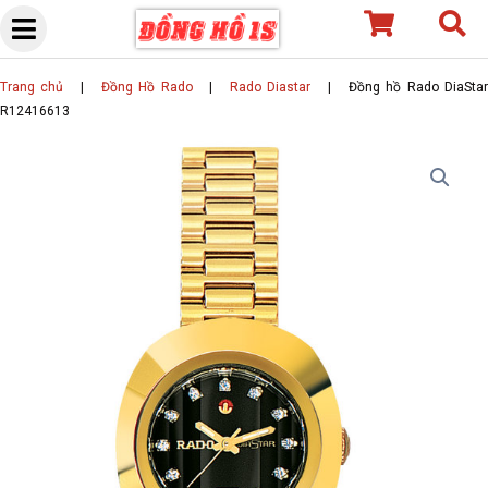
Skip
to
content
Trang chủ
|
Đồng Hồ Rado
|
Rado Diastar
|
Đồng hồ Rado DiaSta
R12416613