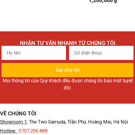
1,200,000
₫
NHẬN TƯ VẤN NHANH TỪ CHÚNG TÔI
Họ
Số
tên
điện
thoại
Gọi cho tôi
Mọi thông tin của Quý khách đều được chúng tôi bảo mật tuyệt
đối.
VỀ CHÚNG TÔI
Showroom 1:
The Two Gamuda, Trần Phú, Hoàng Mai, Hà Nội
Hotline:
0707.206.888