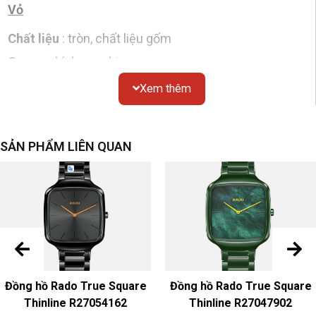
Vỏ
Chất liệu
: tròn, chất liệu gốm
Gương
: kính sapphire
Chống thấm nước
: 50 mét
Xem thêm
Kích thước
: đường kính 36mm, độ dày 10,4mm
Nắp đáy
: đáy hở
SẢN PHẨM LIÊN QUAN
Mặt số
Màu sắc & Chất liệu
: đen dạ quang
dây đeo đồng hồ
Màu sắc & Chất liệu
: Dây đeo bằng gốm đen
Khóa
: Khóa gấp bằng gốm
Đồng hồ Rado True Square
Đồng hồ Rado True Square
Chuyển động
Thinline R27054162
Thinline R27047902