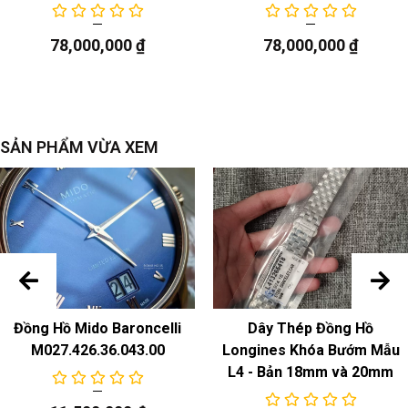
Model
: Cal.2681, bộ máy cơ tự động dự trữ năng lượng
38 giờ
78,000,000
₫
78,000,000
₫
Chức năng
ngày
SẢN PHẨM VỪA XEM
Đồng Hồ Mido Baroncelli
Dây Thép Đồng Hồ
M027.426.36.043.00
Longines Khóa Bướm Mẫu
L4 - Bản 18mm và 20mm