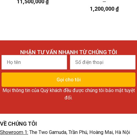
11,500,000
₫
1,200,000
₫
NHẬN TƯ VẤN NHANH TỪ CHÚNG TÔI
Họ
Số
tên
điện
thoại
Gọi cho tôi
Mọi thông tin của Quý khách đều được chúng tôi bảo mật tuyệt
đối.
VỀ CHÚNG TÔI
Showroom 1:
The Two Gamuda, Trần Phú, Hoàng Mai, Hà Nội