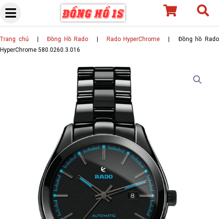
Skip
to
content
Trang chủ
|
Đồng Hồ Rado
|
Rado HyperChrome
|
Đồng hồ Rad
HyperChrome 580.0260.3.016