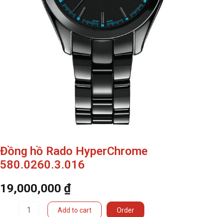
Đồng hồ Rado HyperChrome
580.0260.3.016
19,000,000
₫
Đồng
Add to cart
Order