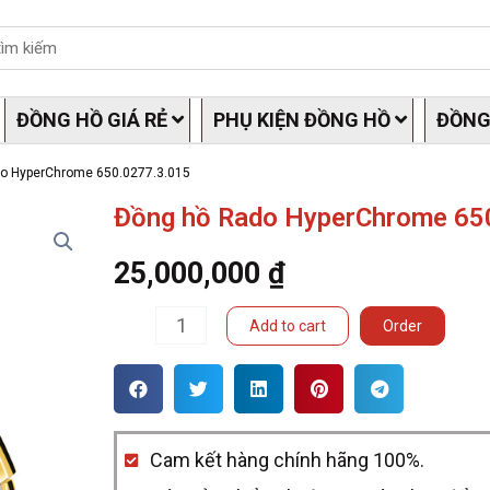
ĐỒNG HỒ GIÁ RẺ
PHỤ KIỆN ĐỒNG HỒ
ĐỒNG
o HyperChrome 650.0277.3.015
Đồng hồ Rado HyperChrome 65
25,000,000
₫
Đồng
Add to cart
Order
hồ
Rado
HyperChrome
Cam kết hàng chính hãng 100%.
650.0277.3.015