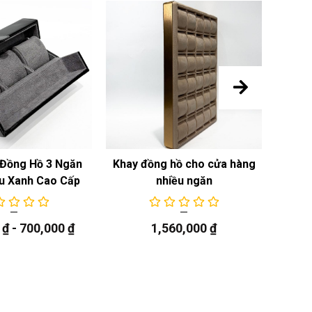
Đồng Hồ 3 Ngăn
Khay đồng hồ cho cửa hàng
Khay
u Xanh Cao Cấp
nhiều ngăn
0
₫
-
700,000
₫
1,560,000
₫