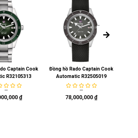
do Captain Cook
Đồng hồ Rado Captain Cook
Đồng 
ic R32105313
Automatic R32505019
High
000,000
₫
78,000,000
₫