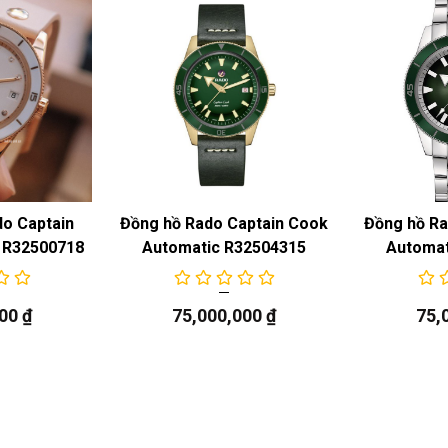
do Captain
Đồng hồ Rado Captain Cook
Đồng hồ Ra
 R32500718
Automatic R32504315
Automat
000
₫
75,000,000
₫
75,