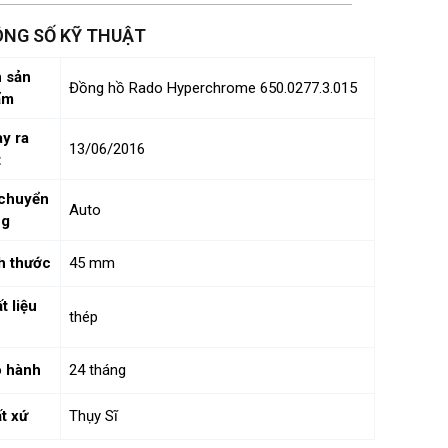
NG SỐ KỸ THUẬT
 sản
Đồng hồ Rado Hyperchrome 650.0277.3.015
ẩm
y ra
13/06/2016
t
chuyển
Auto
ng
h thước
45 mm
t liệu
thép
 hành
24 tháng
t xứ
Thụy Sĩ