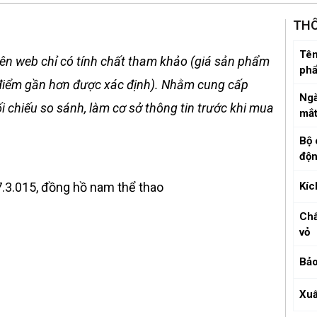
THÔ
Tên
ên web chỉ có tính chất tham khảo (giá sản phẩm
ph
ời điểm gần hơn được xác định). Nhằm cung cấp
Ngà
 chiếu so sánh, làm cơ sở thông tin trước khi mua
mắ
Bộ 
độ
3.015, đồng hồ nam thể thao
Kíc
Chấ
vỏ
Bảo
Xuấ