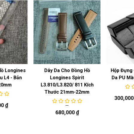
Hồ Longines
Dây Da Cho Đồng Hồ
Hộp Đựng 
 L4 - Bản
Longines Spirit
Da PU Mà
20mm
L3.810/L3.820/ 811 Kích
Thước 21mm-22mm
300,00
00
₫
680,000
₫