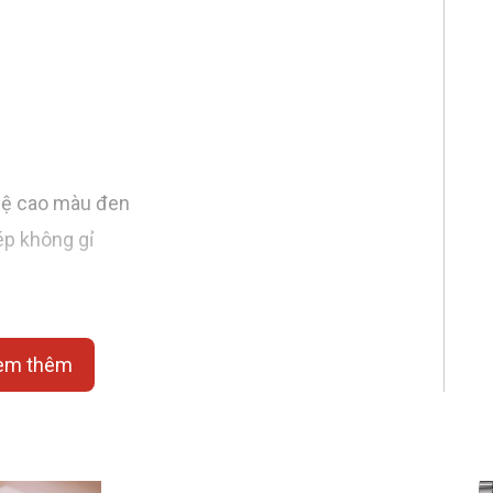
hệ cao màu đen
ép không gỉ
em thêm