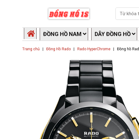
Skip
Search
to
content
ĐỒNG HỒ NAM
DÂY ĐỒNG HỒ
Trang chủ
|
Đồng Hồ Rado
|
Rado HyperChrome
|
Đồng hồ Rad