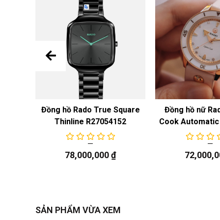
n Cook
Đồng hồ Rado True Square
Đồng hồ nữ Ra
ic
Thinline R27054152
Cook Automatic
52
78,000,000
₫
72,000,
SẢN PHẨM VỪA XEM