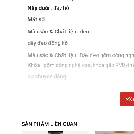
Nắp dưới
: đáy hở
Mặt số
Màu sắc & Chất liệu
: đen
dây đeo đồng hồ
Màu sắc & Chất liệu
: Dây đeo gốm công ng
Khóa
: gốm công nghệ cao, khóa gấp PVD/th
sự chuyển động
Chuyển động cơ học tự động
X
Chức năng
Ngày/Đồng hồ bấm giờ
SẢN PHẨM LIÊN QUAN