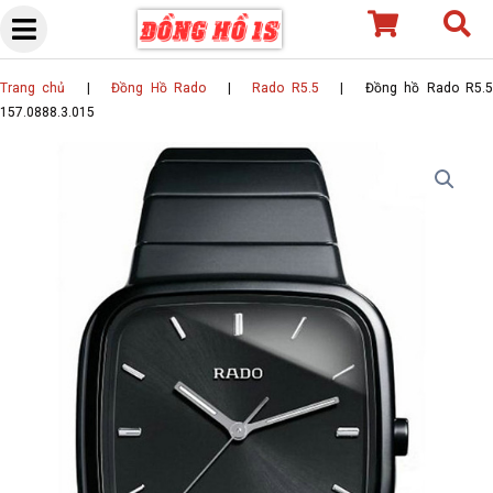
Skip
to
content
Trang chủ
|
Đồng Hồ Rado
|
Rado R5.5
|
Đồng hồ Rado R5.
157.0888.3.015