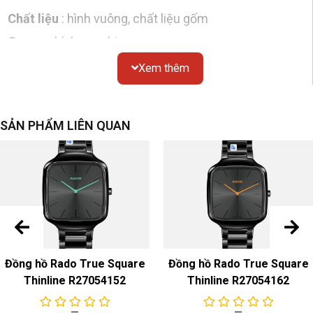
Chất liệu
: hình vuông, chất liệu gốm
Gương
: kính sapphire
Chống thấm nước
: 30 mét
Xem thêm
Kích thước
: đường kính 37mm
Nắp dưới
: đáy dày đặc
SẢN PHẨM LIÊN QUAN
Dial
Màu sắc & Chất liệu
: Đen
Dây đeo đồng hồ
Màu sắc & Chất liệu
: Dây đeo bằng gốm trắng
Khóa
: Khóa gấp bằng gốm
Đồng hồ Rado True Square
Đồng hồ Rado True Square
Chuyển động
Thinline R27054152
Thinline R27054162
Chuyển động thạch anh