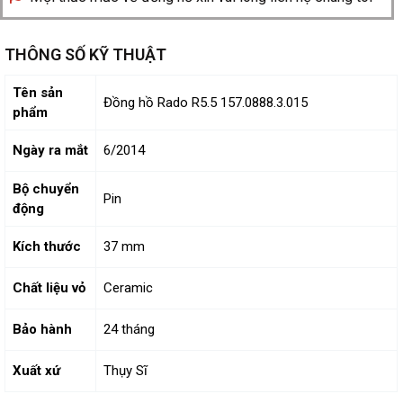
THÔNG SỐ KỸ THUẬT
Tên sản
Đồng hồ Rado R5.5 157.0888.3.015
phẩm
Ngày ra mắt
6/2014
Bộ chuyển
Pin
động
Kích thước
37 mm
Chất liệu vỏ
Ceramic
Bảo hành
24 tháng
Xuất xứ
Thụy Sĩ