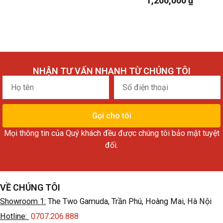
1,200,000
₫
NHẬN TƯ VẤN NHANH TỪ CHÚNG TÔI
Họ
Số
tên
điện
thoại
Gọi cho tôi
Mọi thông tin của Quý khách đều được chúng tôi bảo mật tuyệt
đối.
VỀ CHÚNG TÔI
Showroom 1:
The Two Gamuda, Trần Phú, Hoàng Mai, Hà Nội
Hotline:
0707.206.888