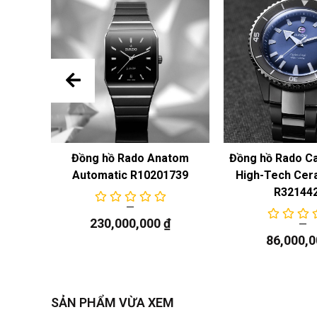
n Cook
Đồng hồ Rado Anatom
Đồng hồ Rado C
58
Automatic R10201739
High-Tech Cer
R32144
230,000,000
₫
86,000,
SẢN PHẨM VỪA XEM