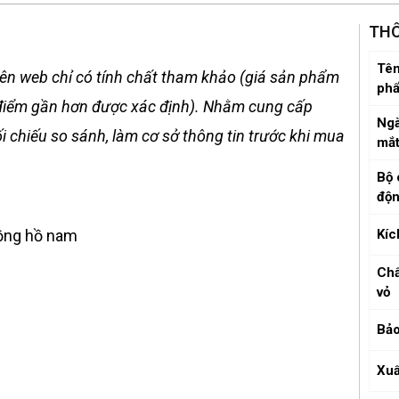
THÔ
Tên
ên web chỉ có tính chất tham khảo (giá sản phẩm
ph
ời điểm gần hơn được xác định). Nhằm cung cấp
Ngà
 chiếu so sánh, làm cơ sở thông tin trước khi mua
mắ
Bộ 
độ
đồng hồ nam
Kíc
Chấ
vỏ
Bảo
Xuấ