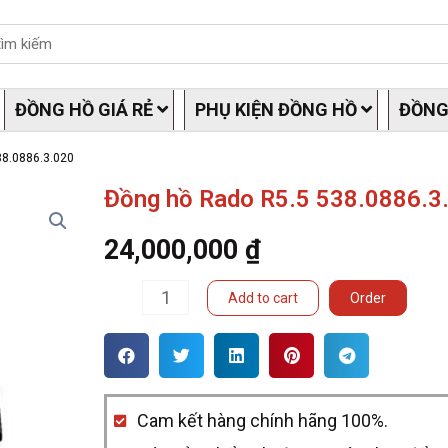
ĐỒNG HỒ GIÁ RẺ
PHỤ KIỆN ĐỒNG HỒ
ĐỒNG
38.0886.3.020
Đồng hồ Rado R5.5 538.0886.3
24,000,000
₫
Đồng
Add to cart
Order
hồ
Rado
R5.5
Cam kết hàng chính hãng 100%.
538.0886.3.020