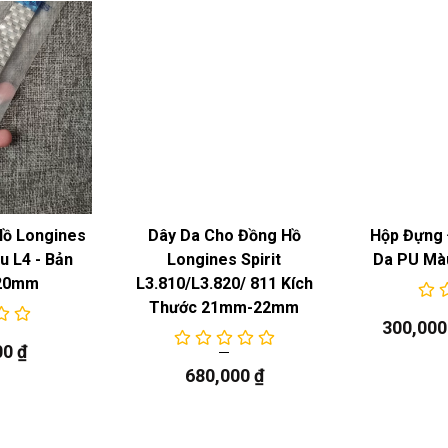
Hồ Longines
Dây Da Cho Đồng Hồ
Hộp Đựng 
 L4 - Bản
Longines Spirit
Da PU Mà
20mm
L3.810/L3.820/ 811 Kích
Thước 21mm-22mm
300,00
00
₫
680,000
₫