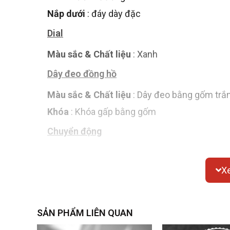
Nắp dưới
: đáy dày đặc
Dial
Màu sắc & Chất liệu
: Xanh
Dây đeo đồng hồ
Màu sắc & Chất liệu
: Dây đeo bằng gốm trắ
Khóa
: Khóa gấp bằng gốm
Chuyển động
Chuyển động thạch anh
X
Chức năng
Ngày, bấm giờ
SẢN PHẨM LIÊN QUAN