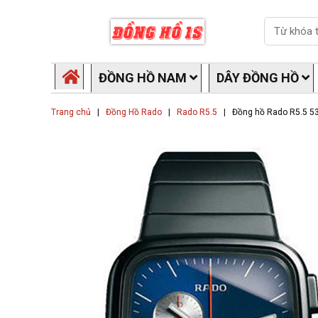
Skip
Search
to
content
ĐỒNG HỒ NAM
DÂY ĐỒNG HỒ
Trang chủ
|
Đồng Hồ Rado
|
Rado R5.5
|
Đồng hồ Rado R5.5 5