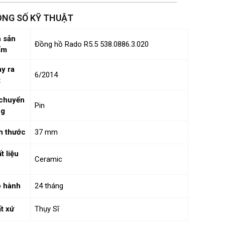
NG SỐ KỸ THUẬT
 sản
Đồng hồ Rado R5.5 538.0886.3.020
ẩm
y ra
6/2014
t
chuyển
Pin
ng
h thước
37 mm
t liệu
Ceramic
 hành
24 tháng
t xứ
Thụy Sĩ