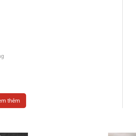
ng
em thêm