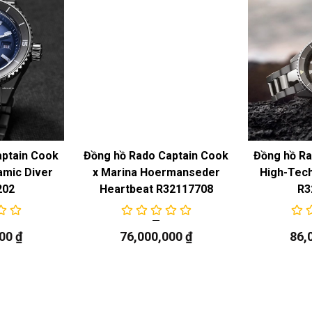
aptain Cook
Đồng hồ Rado Captain Cook
Đồng hồ Ra
amic Diver
x Marina Hoermanseder
High-Tech
202
Heartbeat R32117708
R3
000
₫
76,000,000
₫
86,