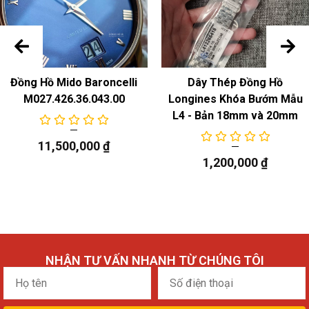
Đồng Hồ Mido Baroncelli
Dây Thép Đồng Hồ
M027.426.36.043.00
Longines Khóa Bướm Mẫu
L4 - Bản 18mm và 20mm
11,500,000
₫
1,200,000
₫
NHẬN TƯ VẤN NHANH TỪ CHÚNG TÔI
Họ
Số
tên
điện