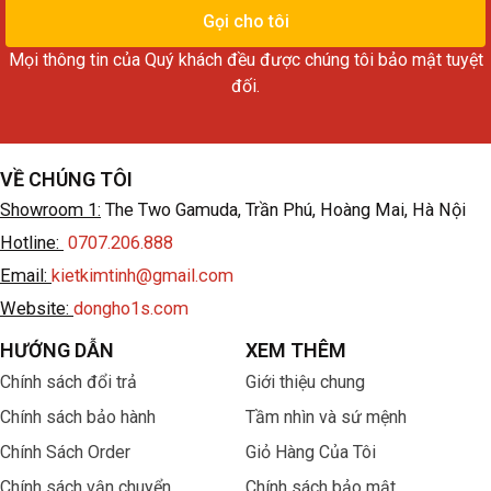
thoại
Gọi cho tôi
Mọi thông tin của Quý khách đều được chúng tôi bảo mật tuyệt
đối.
VỀ CHÚNG TÔI
Showroom 1:
The Two Gamuda, Trần Phú, Hoàng Mai, Hà Nội
Hotline:
0707.206.888
Email:
kietkimtinh@gmail.com
Website:
dongho1s.com
HƯỚNG DẪN
XEM THÊM
Chính sách đổi trả
Giới thiệu chung
Chính sách bảo hành
Tầm nhìn và sứ mệnh
Chính Sách Order
Giỏ Hàng Của Tôi
Chính sách vận chuyển
Chính sách bảo mật