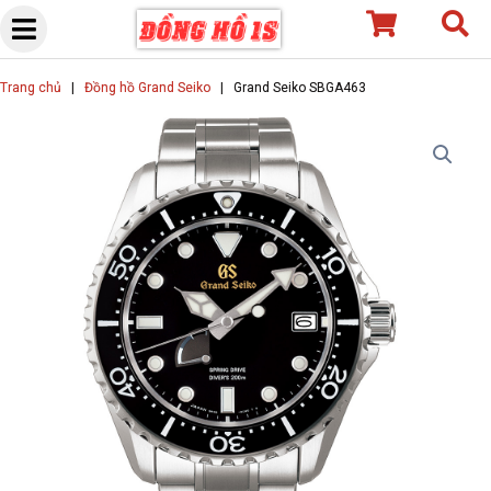
Skip
to
content
Trang chủ
|
Đồng hồ Grand Seiko
|
Grand Seiko SBGA463