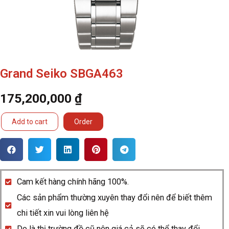
Grand Seiko SBGA463
175,200,000
₫
Grand
Add to cart
Order
Seiko
SBGA463
quantity
Cam kết hàng chính hãng 100%.
Các sản phẩm thường xuyên thay đổi nên để biết thêm
chi tiết xin vui lòng liên hệ
Do là thị trường đồ cũ nên giá cả sẽ có thể thay đổi