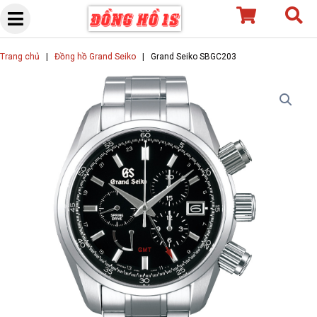
Skip
to
content
Trang chủ
|
Đồng hồ Grand Seiko
|
Grand Seiko SBGC203