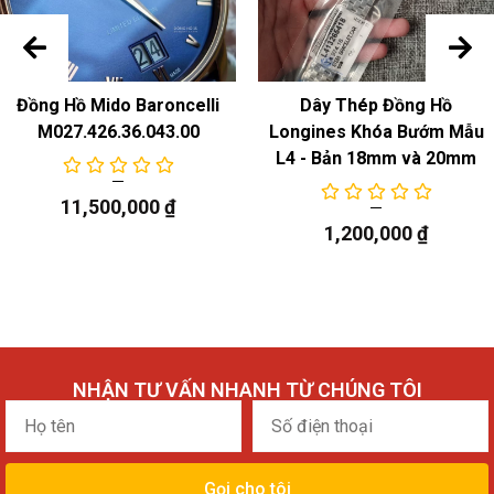
Đồng Hồ Mido Baroncelli
Dây Thép Đồng Hồ
M027.426.36.043.00
Longines Khóa Bướm Mẫu
L4 - Bản 18mm và 20mm
11,500,000
₫
1,200,000
₫
NHẬN TƯ VẤN NHANH TỪ CHÚNG TÔI
Họ
Số
tên
điện
thoại
Gọi cho tôi