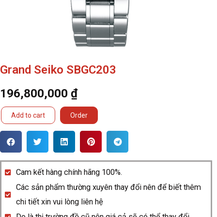
Grand Seiko SBGC203
196,800,000
₫
Grand
Add to cart
Order
Seiko
SBGC203
quantity
Cam kết hàng chính hãng 100%.
Các sản phẩm thường xuyên thay đổi nên để biết thêm
chi tiết xin vui lòng liên hệ
Do là thị trường đồ cũ nên giá cả sẽ có thể thay đổi