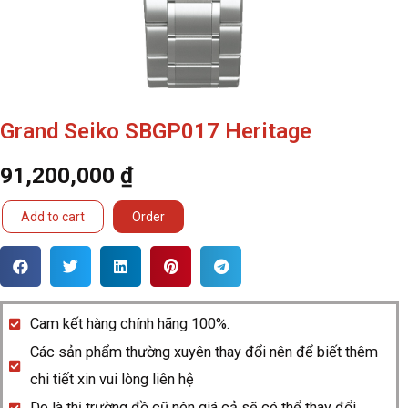
Grand Seiko SBGP017 Heritage
91,200,000
₫
Grand
Add to cart
Order
Seiko
SBGP017
Heritage
quantity
Cam kết hàng chính hãng 100%.
Các sản phẩm thường xuyên thay đổi nên để biết thêm
chi tiết xin vui lòng liên hệ
Do là thị trường đồ cũ nên giá cả sẽ có thể thay đổi