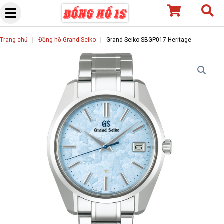
Skip
to
content
Trang chủ
|
Đồng hồ Grand Seiko
|
Grand Seiko SBGP017 Heritage