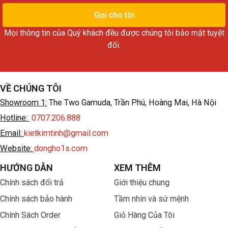
thoại
Gọi cho tôi
Mọi thông tin của Quý khách đều được chúng tôi bảo mật tuyệt
đối.
VỀ CHÚNG TÔI
Showroom 1:
The Two Gamuda, Trần Phú, Hoàng Mai, Hà Nội
Hotline:
0707.206.888
Email:
kietkimtinh@gmail.com
Website:
dongho1s.com
HƯỚNG DẪN
XEM THÊM
Chính sách đổi trả
Giới thiệu chung
Chính sách bảo hành
Tầm nhìn và sứ mệnh
Chính Sách Order
Giỏ Hàng Của Tôi