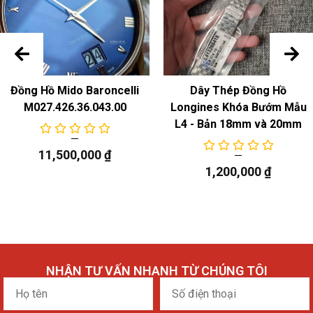
Đồng Hồ Mido Baroncelli
Dây Thép Đồng Hồ
M027.426.36.043.00
Longines Khóa Bướm Mẫu
L4 - Bản 18mm và 20mm
11,500,000
₫
1,200,000
₫
NHẬN TƯ VẤN NHANH TỪ CHÚNG TÔI
Họ
Số
tên
điện