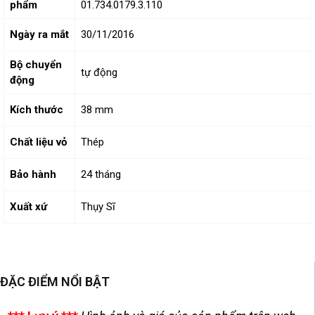
phẩm
01.734.0179.3.110
Ngày ra mắt
30/11/2016
Bộ chuyển
tự động
động
Kích thước
38 mm
Chất liệu vỏ
Thép
Bảo hành
24 tháng
Xuất xứ
Thụy Sĩ
ĐẶC ĐIỂM NỔI BẬT