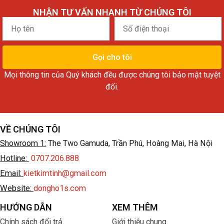
NHẬN TƯ VẤN NHANH TỪ CHÚNG TÔI
Họ
Số
tên
điện
thoại
Gọi cho tôi
Mọi thông tin của Quý khách đều được chúng tôi bảo mật tuyệt
đối.
VỀ CHÚNG TÔI
Showroom 1:
The Two Gamuda, Trần Phú, Hoàng Mai, Hà Nội
Hotline:
0707.206.888
Email:
kietkimtinh@gmail.com
Website:
dongho1s.com
HƯỚNG DẪN
XEM THÊM
Chính sách đổi trả
Giới thiệu chung