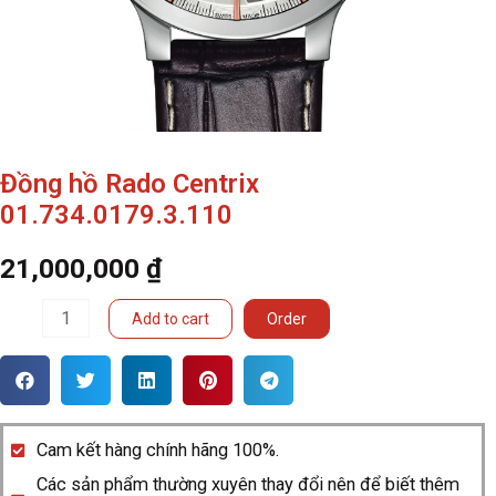
Đồng hồ Rado Centrix
01.734.0179.3.110
21,000,000
₫
Đồng
Add to cart
Order
hồ
Rado
Centrix
01.734.0179.3.110
Cam kết hàng chính hãng 100%.
quantity
Các sản phẩm thường xuyên thay đổi nên để biết thêm