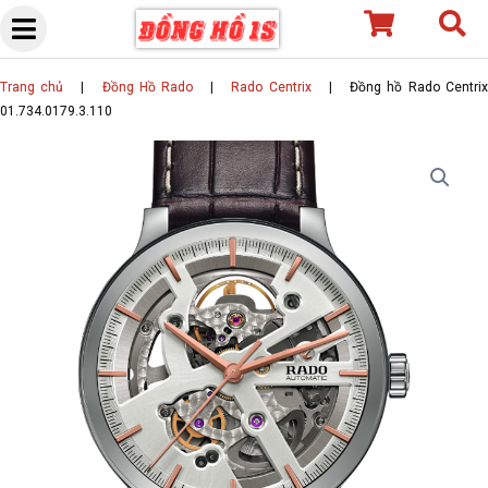
Skip
to
content
Trang chủ
|
Đồng Hồ Rado
|
Rado Centrix
|
Đồng hồ Rado Centri
01.734.0179.3.110