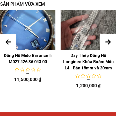
Model
: Cal.734, bộ máy cơ tự động dự trữ năng lượng
SẢN PHẨM VỪA XEM
80 giờ
Chức năng
Dữ trữ năng lượng lớn
Đồng Hồ Mido Baroncelli
Dây Thép Đồng Hồ
M027.426.36.043.00
Longines Khóa Bướm Mẫu
L4 - Bản 18mm và 20mm
11,500,000
₫
1,200,000
₫