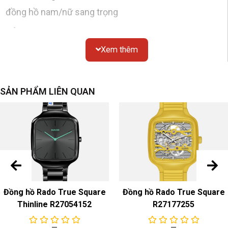
đồng hồ nam/nữ sang trọng
Vỏ
Xem thêm
Chất liệu
: tròn, thép không gỉ
Gương
: tinh thể sapphire
Chống thấm nước
: 50 mét
SẢN PHẨM LIÊN QUAN
Kích thước
: đường kính 23,5mm
Nắp dưới
: đáy dày đặc
quay số
Màu sắc & Chất liệu
: Bạc
dây đeo đồng hồ
Đồng hồ Rado True Square
Đồng hồ Rado True Square
Màu sắc & Chất liệu
: Thép không gỉ màu bạc
Thinline R27054152
R27177255
Khóa
dây đeo : Khóa gấp bằng thép không gỉ