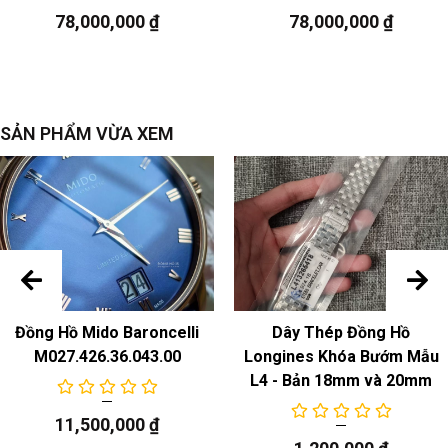
sự chuyển động
78,000,000
₫
78,000,000
₫
Chuyển động thạch anh
SẢN PHẨM VỪA XEM
Đồng Hồ Mido Baroncelli
Dây Thép Đồng Hồ
M027.426.36.043.00
Longines Khóa Bướm Mẫu
L4 - Bản 18mm và 20mm
11,500,000
₫