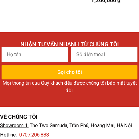
1,200,000
₫
NHẬN TƯ VẤN NHANH TỪ CHÚNG TÔI
Họ
Số
tên
điện
thoại
Gọi cho tôi
Mọi thông tin của Quý khách đều được chúng tôi bảo mật tuyệt
đối.
VỀ CHÚNG TÔI
Showroom 1:
The Two Gamuda, Trần Phú, Hoàng Mai, Hà Nội
Hotline:
0707.206.888