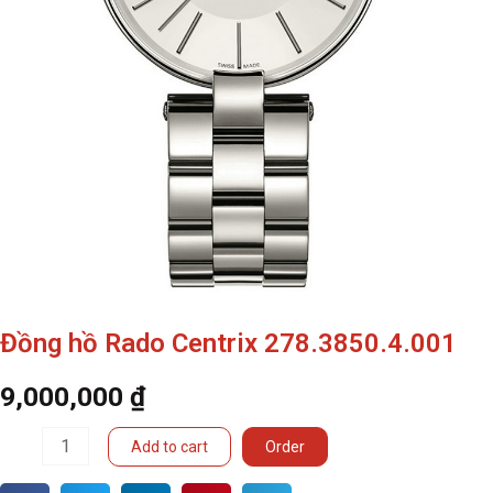
Đồng hồ Rado Centrix 278.3850.4.001
9,000,000
₫
Đồng
Add to cart
Order
hồ