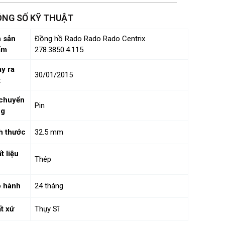
NG SỐ KỸ THUẬT
 sản
Đồng hồ Rado Rado Rado Centrix
ẩm
278.3850.4.115
y ra
30/01/2015
t
chuyển
Pin
ng
h thước
32.5 mm
t liệu
Thép
 hành
24 tháng
t xứ
Thụy Sĩ