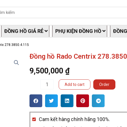
ĐỒNG HỒ GIÁ RẺ
PHỤ KIỆN ĐỒNG HỒ
ĐỒNG
rix 278.3850.4.115
Đồng hồ Rado Centrix 278.3850
9,500,000
₫
Đồng
Add to cart
Order
hồ
Rado
Centrix
Cam kết hàng chính hãng 100%.
278.3850.4.115