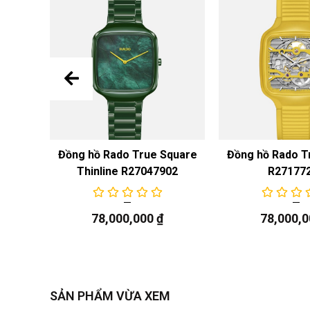
n Cook
Đồng hồ Rado True Square
Đồng hồ Rado T
ic
Thinline R27047902
R27177
09
78,000,000
₫
78,000,
SẢN PHẨM VỪA XEM