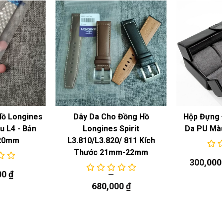
Hồ Longines
Dây Da Cho Đồng Hồ
Hộp Đựng 
 L4 - Bản
Longines Spirit
Da PU Mà
20mm
L3.810/L3.820/ 811 Kích
Thước 21mm-22mm
300,00
00
₫
680,000
₫