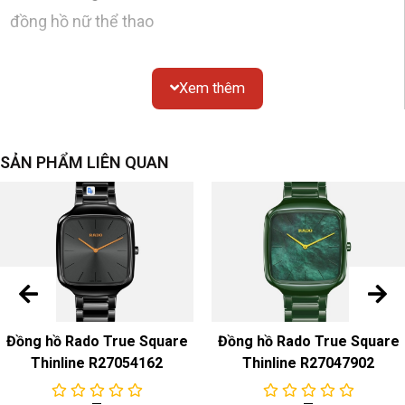
đồng hồ nữ thể thao
Chất liệu
: tròn, mạ vàng PVD
Xem thêm
Gương
: kính sapphire
Chống thấm nước
: 30 mét
Kích thước
: đường kính 33mm, độ dày 10 mm
SẢN PHẨM LIÊN QUAN
Nắp đáy
: đáy hở
quay số
Màu sắc & Chất liệu
: Màu nâu
đính kim cương, rỗng
dây đeo đồng hồ
Màu sắc & Chất liệu
: Thép không gỉ tông vàng/dây
Đồng hồ Rado True Square
Đồng hồ Rado True Square
đeo mạ vàng hồng PVD
Thinline R27054162
Thinline R27047902
Khóa
: thép không gỉ/khóa gấp mạ vàng hồng PVD