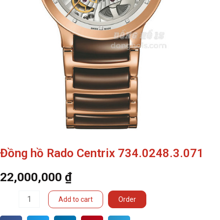
Đồng hồ Rado Centrix 734.0248.3.071
22,000,000
₫
Đồng
Add to cart
Order
hồ