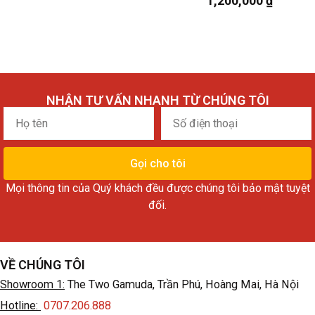
1,200,000
₫
NHẬN TƯ VẤN NHANH TỪ CHÚNG TÔI
Họ
Số
tên
điện
thoại
Gọi cho tôi
Mọi thông tin của Quý khách đều được chúng tôi bảo mật tuyệt
đối.
VỀ CHÚNG TÔI
Showroom 1:
The Two Gamuda, Trần Phú, Hoàng Mai, Hà Nội
Hotline:
0707.206.888