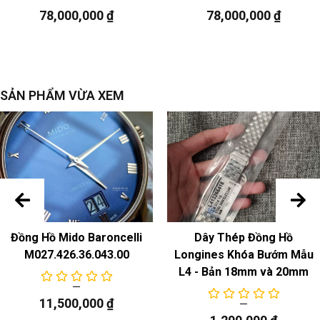
sự chuyển động
78,000,000
₫
78,000,000
₫
Model
: ETA C07.631, bộ máy cơ tự động
dự trữ năng
lượng 80 giờ
Chức năng
SẢN PHẨM VỪA XEM
Đồng Hồ Mido Baroncelli
Dây Thép Đồng Hồ
M027.426.36.043.00
Longines Khóa Bướm Mẫu
L4 - Bản 18mm và 20mm
11,500,000
₫