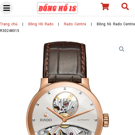
Skip
to
content
Trang chủ
|
Đồng Hồ Rado
|
Rado Centrix
|
Đồng hồ Rado Centri
R30248015