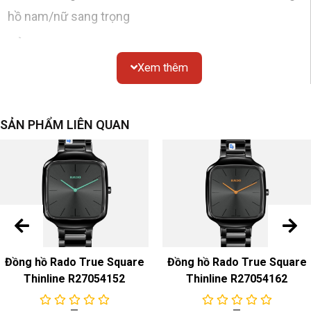
hồ nam/nữ sang trọng
Vỏ
Xem thêm
Chất liệu
: tròn, thép không gỉ
Gương
: tinh thể sapphire
Chống thấm nước
: 30 mét
SẢN PHẨM LIÊN QUAN
Kích thước
: đường kính 33mm
Nắp dưới
: hở
Mặt số
Màu sắc & Chất liệu
: trắng đính kim cương, rỗng
dây đeo đồng hồ
Đồng hồ Rado True Square
Đồng hồ Rado True Square
Màu sắc & Chất liệu
: Dây đeo bằng da màu nâu
Thinline R27054152
Thinline R27054162
Khóa
: Khóa chốt bằng thép không gỉ/mạ vàng hồng