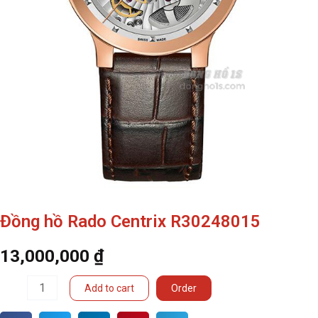
Đồng hồ Rado Centrix R30248015
13,000,000
₫
Đồng
Add to cart
Order
hồ