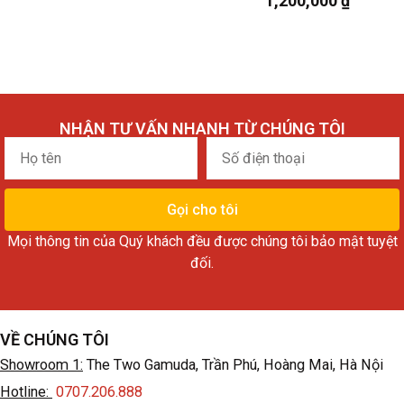
1,200,000
₫
NHẬN TƯ VẤN NHANH TỪ CHÚNG TÔI
Họ
Số
tên
điện
thoại
Gọi cho tôi
Mọi thông tin của Quý khách đều được chúng tôi bảo mật tuyệt
đối.
VỀ CHÚNG TÔI
Showroom 1:
The Two Gamuda, Trần Phú, Hoàng Mai, Hà Nội
Hotline:
0707.206.888