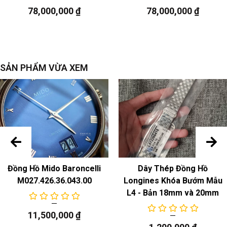
PVD
78,000,000
₫
78,000,000
₫
Sự chuyển động
Chuyển động cơ học tự động
Chức năng
SẢN PHẨM VỪA XEM
Đồng Hồ Mido Baroncelli
Dây Thép Đồng Hồ
M027.426.36.043.00
Longines Khóa Bướm Mẫu
L4 - Bản 18mm và 20mm
11,500,000
₫