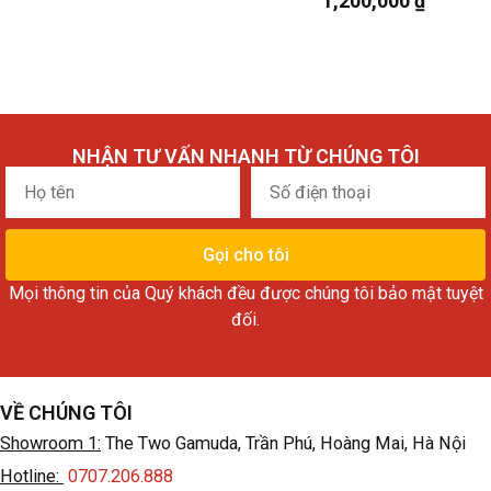
1,200,000
₫
NHẬN TƯ VẤN NHANH TỪ CHÚNG TÔI
Họ
Số
tên
điện
thoại
Gọi cho tôi
Mọi thông tin của Quý khách đều được chúng tôi bảo mật tuyệt
đối.
VỀ CHÚNG TÔI
Showroom 1:
The Two Gamuda, Trần Phú, Hoàng Mai, Hà Nội
Hotline:
0707.206.888