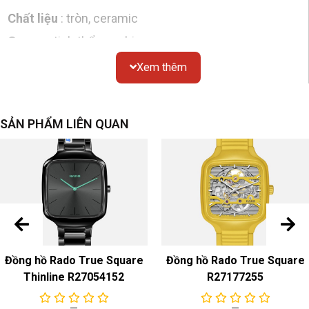
Chất liệu
: tròn, ceramic
Gương
: tinh thể sapphire
Chống thấm nước
: 100 mét
Xem thêm
Kích thước
: đường kính 40mm
Nắp dưới
: đáy kín
SẢN PHẨM LIÊN QUAN
Mặt số
Màu sắc & Chất liệu
: đen
dây đeo đồng hồ
Màu sắc & Chất liệu
: Dây da đen
Khóa
: Gốm công nghệ cao Plasma
Đồng hồ Rado True Square
Đồng hồ Rado True Square
sự chuyển động
Thinline R27054152
R27177255
pin