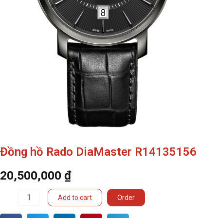
Đồng hồ Rado DiaMaster R14135156
20,500,000
₫
Đồng
Add to cart
Order
hồ