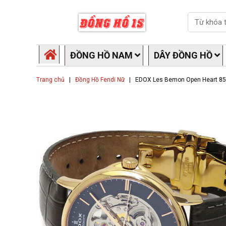
Skip
Search
to
content
ĐỒNG HỒ NAM
DÂY ĐỒNG HỒ
Trang chủ
|
Đồng Hồ Fendi Nữ
|
EDOX Les Bemon Open Heart 8