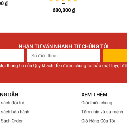
00
₫
 đẹp, lôi cuốn
680,000
₫
 hợp với đa số cỡ tay của người Việt Nam. Rất
nh viên.
NHẬN TƯ VẤN NHANH TỪ CHÚNG TÔI
Số
điện
ọi thông tin của Quý khách đều được chúng tôi bảo mật tuyệt đố
thoại
NG DẪN
XEM THÊM
 sách đổi trả
Giới thiệu chung
 sách bảo hành
Tầm nhìn và sứ mệnh
 Sách Order
Giỏ Hàng Của Tôi