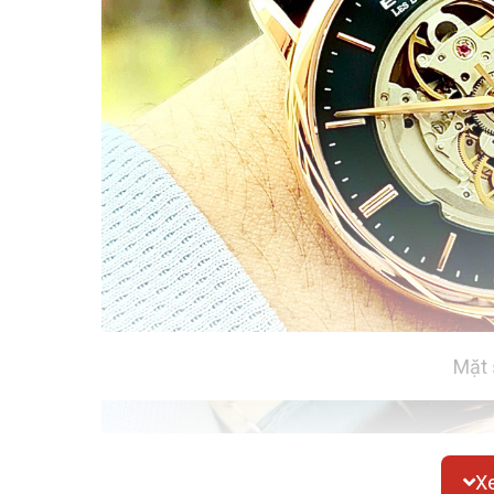
Mặt 
X