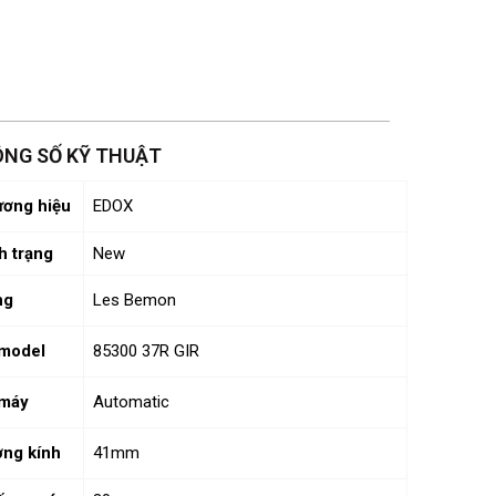
NG SỐ KỸ THUẬT
ơng hiệu
EDOX
h trạng
New
ng
Les Bemon
model
85300 37R GIR
 máy
Automatic
ng kính
41mm