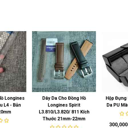
Hồ Longines
Dây Da Cho Đồng Hồ
Hộp Đựng 
 L4 - Bản
Longines Spirit
Da PU Mà
20mm
L3.810/L3.820/ 811 Kích
Thước 21mm-22mm
300,00