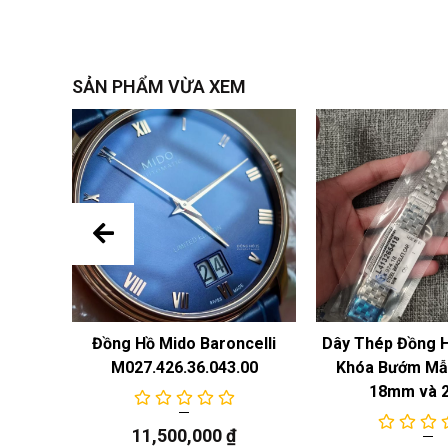
SẢN PHẨM VỪA XEM
 Năng
Đồng Hồ Mido Baroncelli
Dây Thép Đồng 
M027.426.36.043.00
Khóa Bướm Mẫu
18mm và 
11,500,000
₫