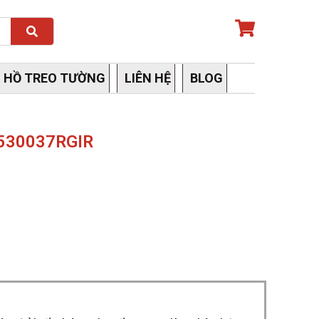
Search
 HỒ TREO TƯỜNG
LIÊN HỆ
BLOG
8530037RGIR