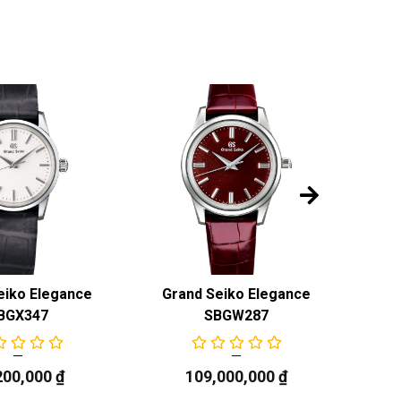
eiko Elegance
Grand Seiko Elegance
Gr
BGX347
SBGW287
200,000
₫
109,000,000
₫