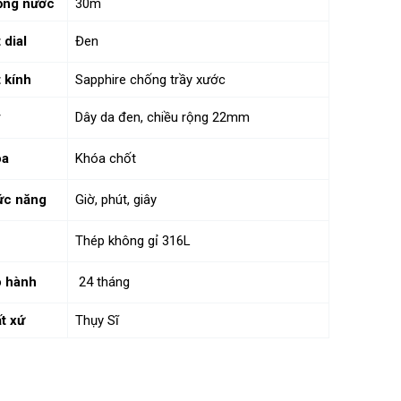
ống nước
30m
 dial
Đen
 kính
Sapphire chống trầy xước
y
Dây da đen, chiều rộng 22mm
óa
Khóa chốt
ức năng
Giờ, phút, giây
Thép không gỉ 316L
 hành
24 tháng
t xứ
Thụy Sĩ