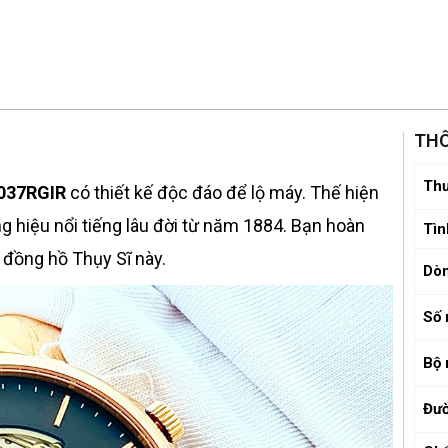
THÔ
Thư
037RGIR
có thiết kế độc đáo để lộ máy. Thế hiện
g hiệu nổi tiếng lâu đời từ năm 1884. Bạn hoàn
Tìn
 đồng hồ Thụy Sĩ này.
Dò
Số 
Bộ
Đườ