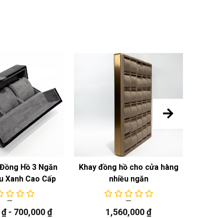
Đồng Hồ 3 Ngăn
Khay đồng hồ cho cửa hàng
Khay
u Xanh Cao Cấp
nhiều ngăn
0
₫
-
700,000
₫
1,560,000
₫