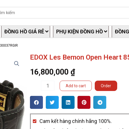
ĐỒNG HỒ GIÁ RẺ
PHỤ KIỆN ĐỒNG HỒ
ĐỒNG
530037RGIR
EDOX Les Bemon Open Heart 
16,800,000
₫
EDOX
Add to cart
Order
Les
Bemon
Open
Cam kết hàng chính hãng 100%.
Heart