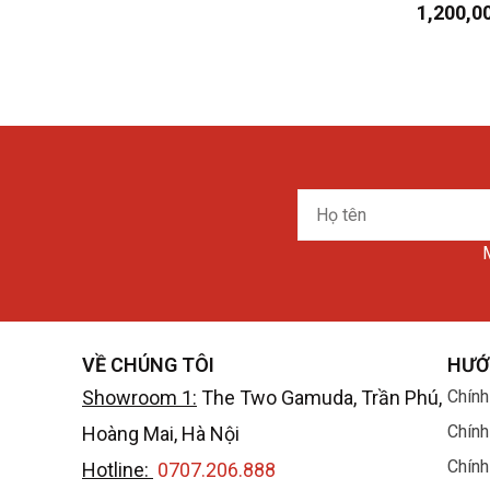
1,200,0
Thiết kế
Sản phẩm có phần dây da mền. Size 41mm phù
phù hợp với công việc văn phòng, học sinh si
Họ
tên
M
VỀ CHÚNG TÔI
HƯỚ
Showroom 1:
The Two Gamuda, Trần Phú,
Chính
Chính
Hoàng Mai, Hà Nội
Chính
Hotline:
0707.206.888