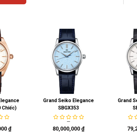
Elegance
Grand Seiko Elegance
Grand S
 1 vài thông số cơ bản
 Chiếc)
SBGX353
S
bóng và mạ hoàn thiện tốt. Giúp chiếc đồng hồ
000
₫
80,000,000
₫
79,