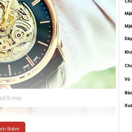
Ch
Mặt
Mặt
Dâ
Kh
Ch
Vỏ
Bảo
số lộ máy
Xuấ
em thêm