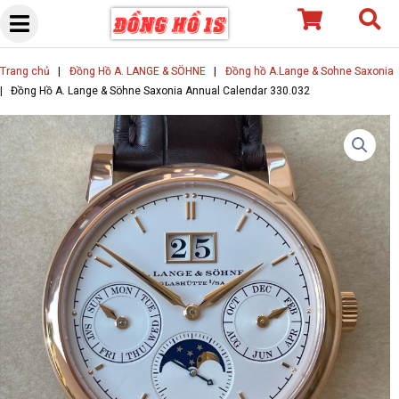
Skip
to
content
Trang chủ
|
Đồng Hồ A. LANGE & SÖHNE
|
Đồng hồ A.Lange & Sohne Saxonia
|
Đồng Hồ A. Lange & Söhne Saxonia Annual Calendar 330.032