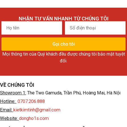
trạng đẹp, fullset không thiếu gì, giao lưu với
#giá_cực_tốt.
NHẬN TƯ VẤN NHANH TỪ CHÚNG TÔI
Họ
Số
Mời các anh tham khảo ạ.
tên
điện
thoại
Gọi cho tôi
Mọi thông tin của Quý khách đều được chúng tôi bảo mật tuyệt
đối.
VỀ CHÚNG TÔI
Showroom 1:
The Two Gamuda, Trần Phú, Hoàng Mai, Hà Nội
Hotline:
0707.206.888
Email:
kietkimtinh@gmail.com
Website:
dongho1s.com