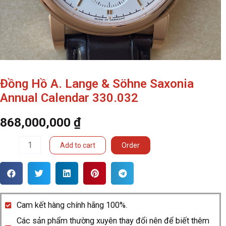
Đồng Hồ A. Lange & Söhne Saxonia
Annual Calendar 330.032
868,000,000
₫
Đồng
Add to cart
Order
Hồ
A.
Lange
&
Cam kết hàng chính hãng 100%.
Söhne
Các sản phẩm thường xuyên thay đổi nên để biết thêm