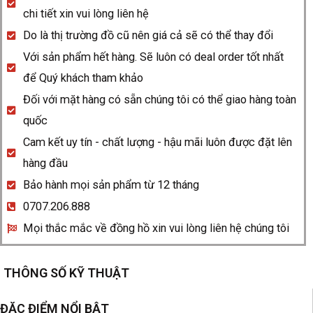
Saxonia
chi tiết xin vui lòng liên hệ
Annual
Do là thị trường đồ cũ nên giá cả sẽ có thể thay đổi
Calendar
Với sản phẩm hết hàng. Sẽ luôn có deal order tốt nhất
330.032
để Quý khách tham khảo
quantity
Đối với mặt hàng có sẵn chúng tôi có thể giao hàng toàn
quốc
Cam kết uy tín - chất lượng - hậu mãi luôn được đặt lên
hàng đầu
Bảo hành mọi sản phẩm từ 12 tháng
0707.206.888
Mọi thắc mắc về đồng hồ xin vui lòng liên hệ chúng tôi
THÔNG SỐ KỸ THUẬT
ĐẶC ĐIỂM NỔI BẬT